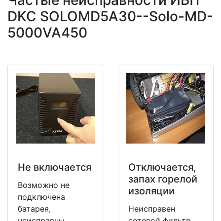
Частые неисправности ИБП
DKC SOLOMD5A30--Solo-MD-
5000VA450
Не включается
Отключается,
запах горелой
Возможно не
изоляции
подключена
батарея,
Неисправен
неисправны
сетевой фильтр,