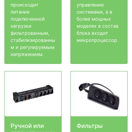
происходит
управление
питание
системами, а в
подключенной
более мощных
нагрузки
моделях в состав
фильтрованным,
блока входит
стабилизированны
микропроцессор.
м и регулируемым
напряжением.
Ручной или
Фильтры