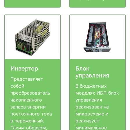
Инвертор
Блок
управления
Представляет
собой
В бюджетных
преобразователь
моделях ИБП блок
накопленного
управления
запаса энергии
реализован на
постоянного тока
микросхеме и
в переменный.
реализует
Таким образом,
минимальное