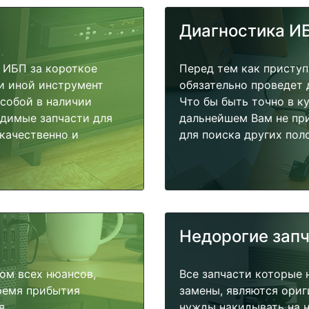
Диагностика И
 ИБП за короткое
Перед тем как приступ
ли иной инструмент
обязательно проведет 
 собой в наличии
Что бы быть точно в к
одимые запчасти для
дальнейшем Вам не пр
качественно и
для поиска других пол
Недорогие зап
ом всех нюансов,
Все запчасти которые 
время прибытия
замены, являются ориг
я.
нужды накидывать на н