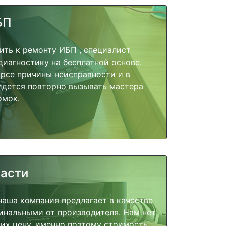
БП
ить к ремонту ИБП , специалист
диагностику на бесплатной основе.
урсе причины неисправности и в
идется повторно вызывать мастера
омок.
части
наша компания предлагает в качестве
инальными от производителя. Нам нет
их цену, именно поэтому стоимость