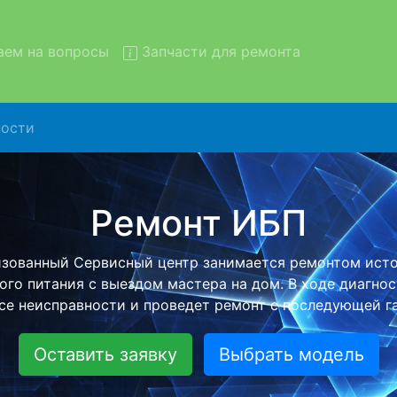
ем на вопросы
Запчасти для ремонта
ости
емонт ИБП с вывозом в серв
БП с вывозом в сервисный центр и обратно - с помо
ой услуги, специалист заберет Ваш ИБП для дальнейш
ремонта. Оговоренная стоимость ремонта останется н
возвращении видеотехники обратно.
Оставить заявку
Выбрать модель