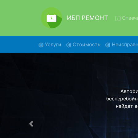
ИБП РЕМОНТ
Отвеча
(current)
Услуги
Стоимость
Неисправн
Р
Ремонт И
бесплатн
детального 
Предыдущая