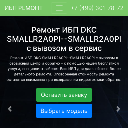
ИБП РЕМОНТ
+7 (499) 301-78-72
Ремонт ИБП DKC
SMALLR2A0PI--SMALLR2A0PI
с вывозом в сервис
Ремонт ИБП DKC SMALLR2A0PI--SMALLR2A0PI с вывозом в
сервисный центр и обратно - с помощью нашей бесплатной
услуги, специалист заберет Ваш ИБП для дальнейшего более
детального ремонта. Оговоренная стоимость ремонта
останется неизменно при возвращении видеотехники обратно.
Оставить заявку
Выбрать модель
Предыдущая
Сле