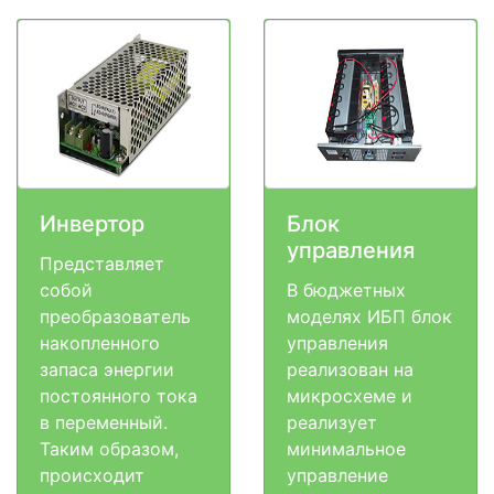
Инвертор
Блок
управления
Представляет
собой
В бюджетных
преобразователь
моделях ИБП блок
накопленного
управления
запаса энергии
реализован на
постоянного тока
микросхеме и
в переменный.
реализует
Таким образом,
минимальное
происходит
управление