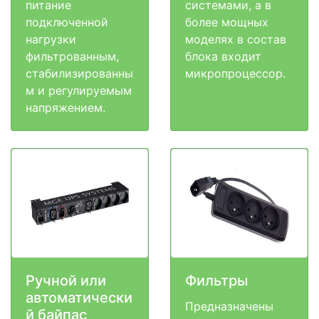
питание
системами, а в
подключенной
более мощных
нагрузки
моделях в состав
фильтрованным,
блока входит
стабилизированны
микропроцессор.
м и регулируемым
напряжением.
Ручной или
Фильтры
автоматически
Предназначены
й байпас