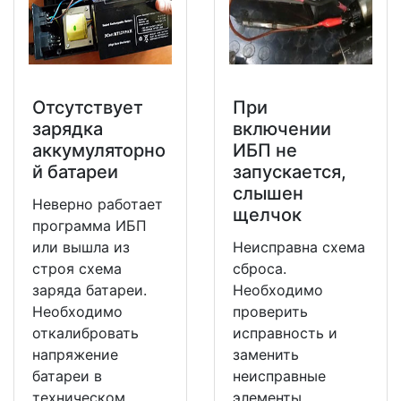
Отсутствует
При
зарядка
включении
аккумуляторно
ИБП не
й батареи
запускается,
слышен
Неверно работает
щелчок
программа ИБП
или вышла из
Неисправна схема
строя схема
сброса.
заряда батареи.
Необходимо
Необходимо
проверить
откалибровать
исправность и
напряжение
заменить
батареи в
неисправные
техническом
элементы.