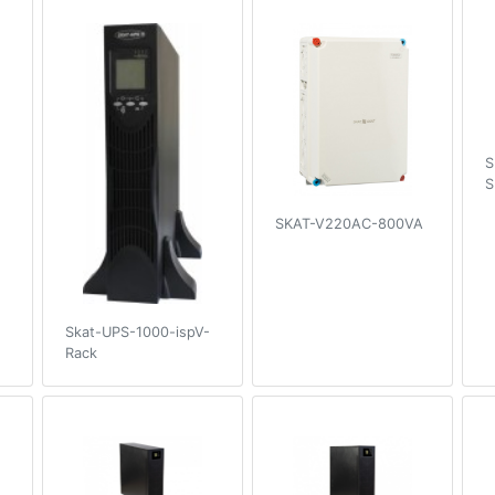
S
SKAT-V220AC-800VA
Skat-UPS-1000-ispV-
Rack