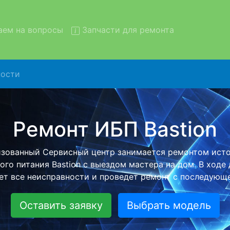
ем на вопросы
Запчасти для ремонта
ости
т ИБП Bastion с вывозом в 
Bastion с вывозом в сервисный центр и обратно - с п
ой услуги, специалист заберет Ваш ИБП для дальнейш
ремонта. Оговоренная стоимость ремонта останется н
возвращении видеотехники обратно.
Оставить заявку
Выбрать модель