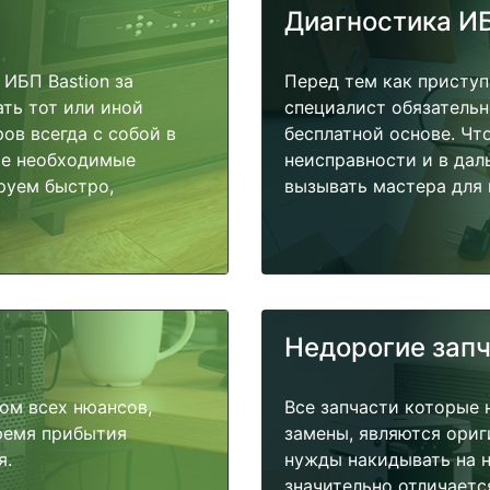
Диагностика И
ИБП Bastion за
Перед тем как приступ
ать тот или иной
специалист обязательн
ов всегда с собой в
бесплатной основе. Чт
ые необходимые
неисправности и в дал
руем быстро,
вызывать мастера для 
Недорогие зап
ом всех нюансов,
Все запчасти которые 
время прибытия
замены, являются ориг
я.
нужды накидывать на н
значительно отличаетс