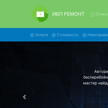
ИБП РЕМОНТ
Отвеча
(current)
Услуги
Стоимость
Неисправн
Ремон
Ремонт ИБП 
бесплатн
детального 
Предыдущая