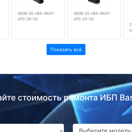
380В-20-кВА-SKAT-
380В-30-кВА-SKAT-
UPS-20-33
UPS-30-33
2
U
Показать всё
айте стоимость ремонта ИБП Bas