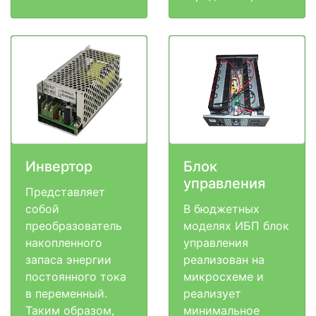
Инвертор
Блок
управления
Представляет
собой
В бюджетных
преобразователь
моделях ИБП блок
накопленного
управления
запаса энергии
реализован на
постоянного тока
микросхеме и
в переменный.
реализует
Таким образом,
минимальное