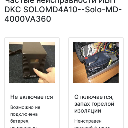
Частые неисправности ИБП
DKC SOLOMD4A10--Solo-MD-
4000VA360
Не включается
Отключается,
запах горелой
Возможно не
изоляции
подключена
батарея,
Неисправен
неисправны
сетевой фильтр,