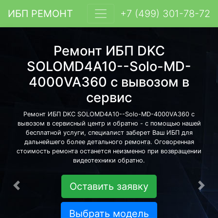
ИБП РЕМОНТ
+7 (499) 301-78-72
Ремонт ИБП DKC
SOLOMD4A10--Solo-MD-
4000VA360 с вывозом в
сервис
Ремонт ИБП DKC SOLOMD4A10--Solo-MD-4000VA360 с
вывозом в сервисный центр и обратно - с помощью нашей
бесплатной услуги, специалист заберет Ваш ИБП для
дальнейшего более детального ремонта. Оговоренная
стоимость ремонта останется неизменно при возвращении
видеотехники обратно.
Оставить заявку
Предыдущая
Сле
Выбрать модель