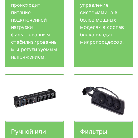
происходит
управление
питание
системами, а в
подключенной
более мощных
нагрузки
моделях в состав
фильтрованным,
блока входит
стабилизированны
микропроцессор.
м и регулируемым
напряжением.
Ручной или
Фильтры