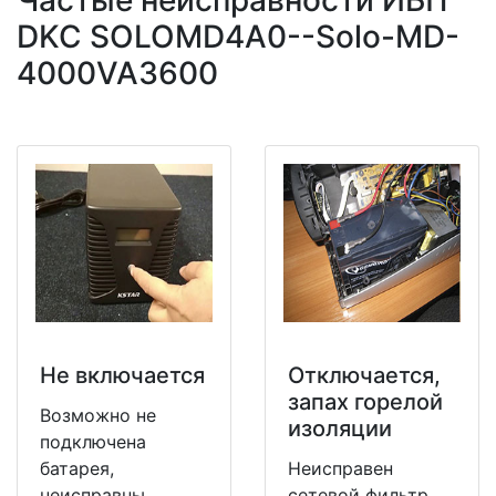
Частые неисправности ИБП
DKC SOLOMD4A0--Solo-MD-
4000VA3600
Не включается
Отключается,
запах горелой
Возможно не
изоляции
подключена
батарея,
Неисправен
неисправны
сетевой фильтр,