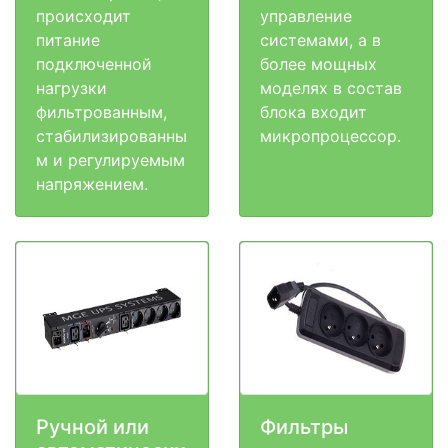
происходит
управление
питание
системами, а в
подключенной
более мощных
нагрузки
моделях в состав
фильтрованным,
блока входит
стабилизированны
микропроцессор.
м и регулируемым
напряжением.
Ручной или
Фильтры