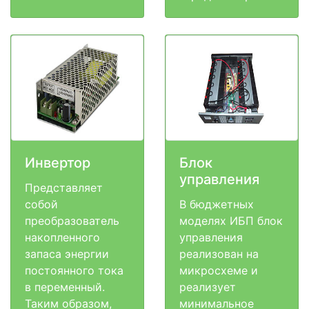
Инвертор
Блок
управления
Представляет
собой
В бюджетных
преобразователь
моделях ИБП блок
накопленного
управления
запаса энергии
реализован на
постоянного тока
микросхеме и
в переменный.
реализует
Таким образом,
минимальное