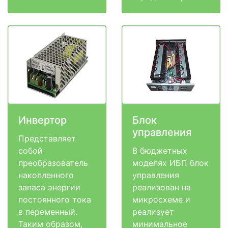
Инвертор
Блок
управления
Представляет
собой
В бюджетных
преобразователь
моделях ИБП блок
накопленного
управления
запаса энергии
реализован на
постоянного тока
микросхеме и
в переменный.
реализует
Таким образом,
минимальное