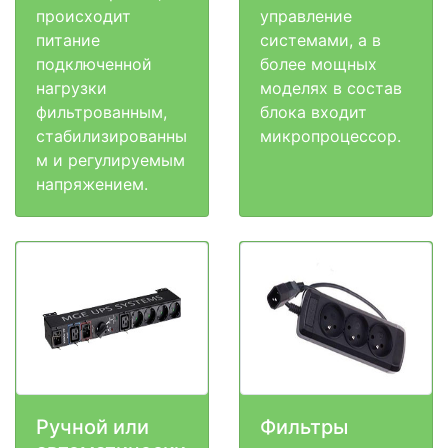
происходит
управление
питание
системами, а в
подключенной
более мощных
нагрузки
моделях в состав
фильтрованным,
блока входит
стабилизированны
микропроцессор.
м и регулируемым
напряжением.
Ручной или
Фильтры