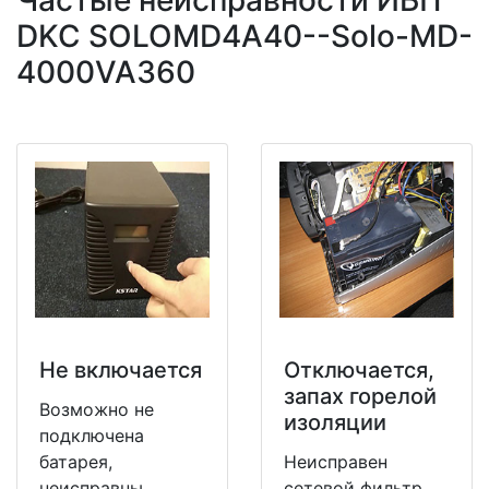
Частые неисправности ИБП
DKC SOLOMD4A40--Solo-MD-
4000VA360
Не включается
Отключается,
запах горелой
Возможно не
изоляции
подключена
батарея,
Неисправен
неисправны
сетевой фильтр,