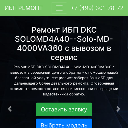
ИБП РЕМОНТ
+7 (499) 301-78-72
Ремонт ИБП DKC
SOLOMD4A40--Solo-MD-
4000VA360 с вывозом в
сервис
Ремонт ИБП DKC SOLOMD4A40--Solo-MD-4000VA360 с
вывозом в сервисный центр и обратно - с помощью нашей
бесплатной услуги, специалист заберет Ваш ИБП для
дальнейшего более детального ремонта. Оговоренная
стоимость ремонта останется неизменно при возвращении
видеотехники обратно.
Оставить заявку
Предыдущая
Сле
Выбрать модель