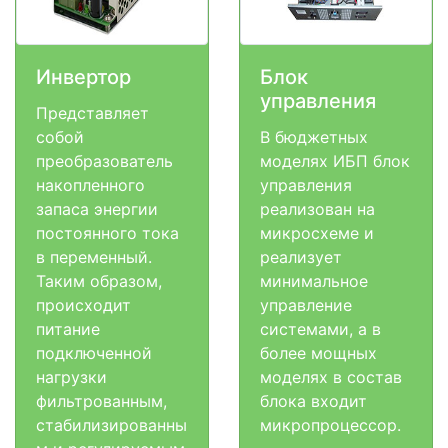
Инвертор
Блок
управления
Представляет
собой
В бюджетных
преобразователь
моделях ИБП блок
накопленного
управления
запаса энергии
реализован на
постоянного тока
микросхеме и
в переменный.
реализует
Таким образом,
минимальное
происходит
управление
питание
системами, а в
подключенной
более мощных
нагрузки
моделях в состав
фильтрованным,
блока входит
стабилизированны
микропроцессор.