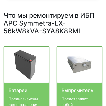
Что мы ремонтируем в ИБП
APC Symmetra-LX-
56kW8kVA-SYA8K8RMI
Батареи
Выпрямитель
Предназначены
Представляет
для сохранения
собой