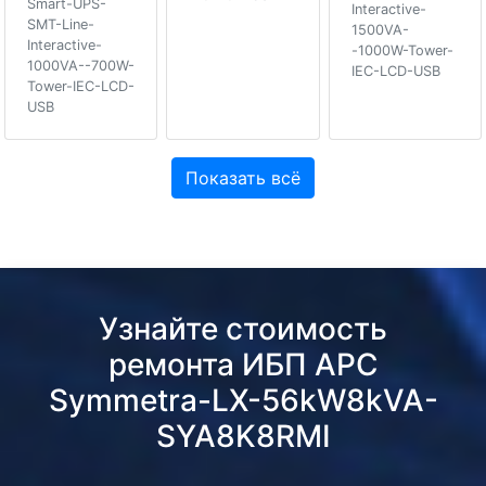
Smart-UPS-
Interactive-
SMT-Line-
1500VA-
Interactive-
-1000W-Tower-
1000VA--700W-
IEC-LCD-USB
Tower-IEC-LCD-
USB
Показать всё
Узнайте стоимость
ремонта ИБП APC
Symmetra-LX-56kW8kVA-
SYA8K8RMI