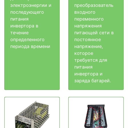
электроэнергии и
преобразователь
последующего
входного
питания
переменного
инвертора в
напряжения
течение
питающей сети в
определенного
постоянное
периода времени
напряжение,
которое
требуется для
питания
инвертора и
заряда батарей.