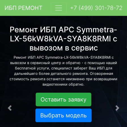
ИБП РЕМОНТ
+7 (499) 301-78-72
Ремонт ИБП APC Symmetra-
LX-56kW8kVA-SYA8K8RMI с
вывозом в сервис
Ремонт ИБП APC Symmetra-LX-56kW8kVA-SYA8K8RMI с
вывозом в сервисный центр и обратно - с помощью нашей
бесплатной услуги, специалист заберет Ваш ИБП для
дальнейшего более детального ремонта. Оговоренная
стоимость ремонта останется неизменно при возвращении
видеотехники обратно.
Оставить заявку
Предыдущая
Сле
Выбрать модель