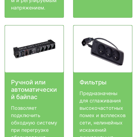
м и регулируемым
напряжением.
Ручной или
Фильтры
автоматически
Предназначены
й байпас
для сглаживания
Позволяет
высокочастотных
подключить
помех и всплесков
обходную систему
сети, нелинейных
при перегрузке
искажений