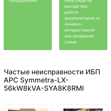
оборудования
синусоиды на
выходе при
работе
аккумуляторов по
линейно-
интерактивной
или резервной
схеме.
Частые неисправности ИБП
APC Symmetra-LX-
56kW8kVA-SYA8K8RMI