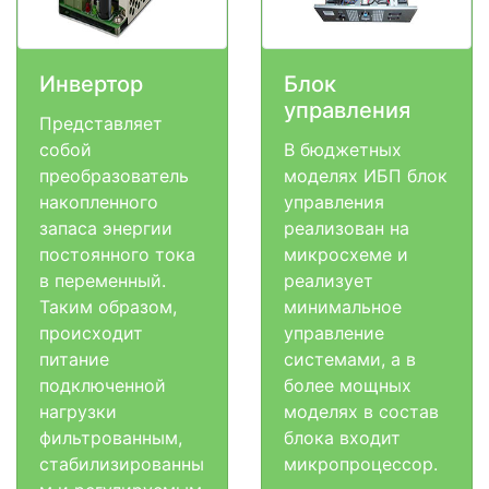
Инвертор
Блок
управления
Представляет
собой
В бюджетных
преобразователь
моделях ИБП блок
накопленного
управления
запаса энергии
реализован на
постоянного тока
микросхеме и
в переменный.
реализует
Таким образом,
минимальное
происходит
управление
питание
системами, а в
подключенной
более мощных
нагрузки
моделях в состав
фильтрованным,
блока входит
стабилизированны
микропроцессор.