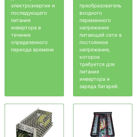
электроэнергии и
преобразователь
последующего
входного
питания
переменного
инвертора в
напряжения
течение
питающей сети в
определенного
постоянное
периода времени
напряжение,
которое
требуется для
питания
инвертора и
заряда батарей.