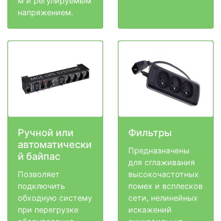
м и регулируемым
напряжением.
Ручной или
Фильтры
автоматически
Предназначены
й байпас
для сглаживания
Позволяет
высокочастотных
подключить
помех и всплесков
обходную систему
сети, нелинейных
при перегрузке
искажений