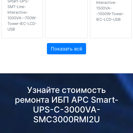
Smart-UPS-
Interactive-
SMT-Line-
1500VA-
Interactive-
-1000W-Tower-
1000VA--700W-
IEC-LCD-USB
Tower-IEC-LCD-
USB
Показать всё
Узнайте стоимость
ремонта ИБП APC Smart-
UPS-C-3000VA-
SMC3000RMI2U