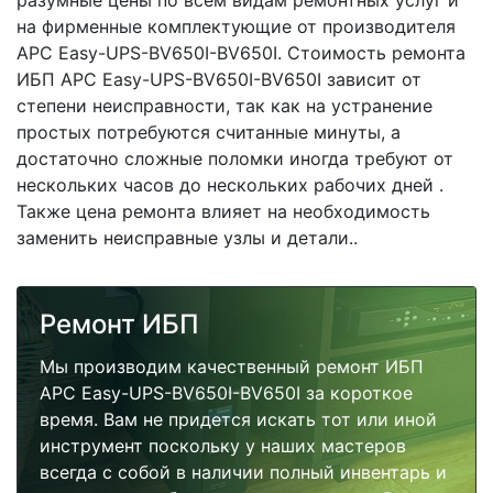
разумные цены по всем видам ремонтных услуг и
на фирменные комплектующие от производителя
APC Easy-UPS-BV650I-BV650I. Стоимость ремонта
ИБП APC Easy-UPS-BV650I-BV650I зависит от
степени неисправности, так как на устранение
простых потребуются считанные минуты, а
достаточно сложные поломки иногда требуют от
нескольких часов до нескольких рабочих дней .
Также цена ремонта влияет на необходимость
заменить неисправные узлы и детали..
Ремонт ИБП
Мы производим качественный ремонт ИБП
APC Easy-UPS-BV650I-BV650I за короткое
время. Вам не придется искать тот или иной
инструмент поскольку у наших мастеров
всегда с собой в наличии полный инвентарь и