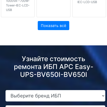
1000VA--700W-
IEC-LCD-USB
Tower-IEC-LCD-
USB
Показать всё
Узнайте стоимость
ремонта ИБП APC Easy-
UPS-BV650I-BV650I