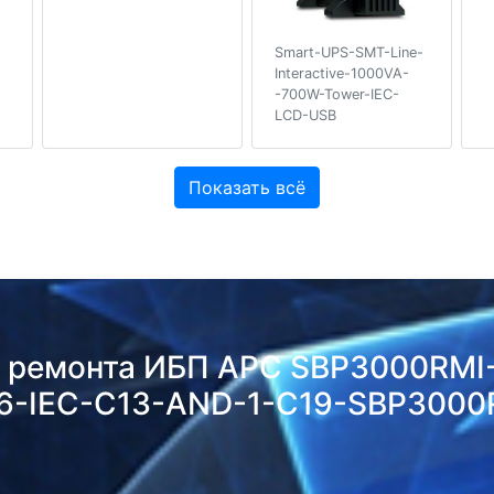
Smart-UPS-SMT-Line-
Interactive-1000VA-
-700W-Tower-IEC-
LCD-USB
Показать всё
ь ремонта ИБП APC SBP3000RM
6-IEC-C13-AND-1-C19-SBP3000