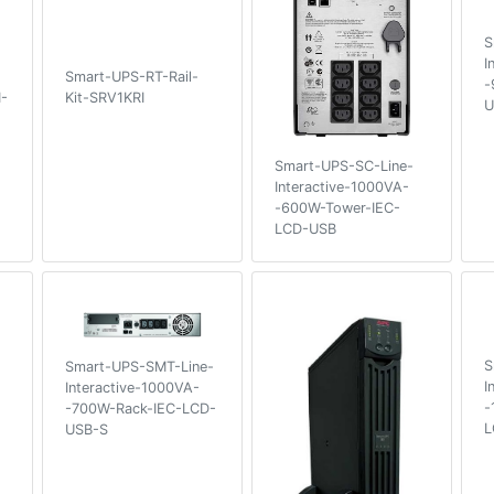
S
I
Smart-UPS-RT-Rail-
-
-
Kit-SRV1KRI
U
Smart-UPS-SC-Line-
Interactive-1000VA-
-600W-Tower-IEC-
LCD-USB
S
Smart-UPS-SMT-Line-
I
Interactive-1000VA-
-
-700W-Rack-IEC-LCD-
L
USB-S