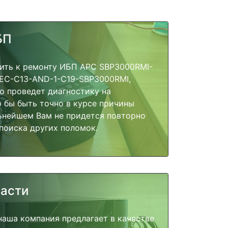
БП
пить к ремонту ИБП APC SBP3000RMI-
EC-C13-AND-1-C19-SBP3000RMI,
о проведет диагностику на
о бы быть точно в курсе причины
ьнейшем Вам не придется повторно
поиска других поломок.
части
наша компания предлагает в качестве