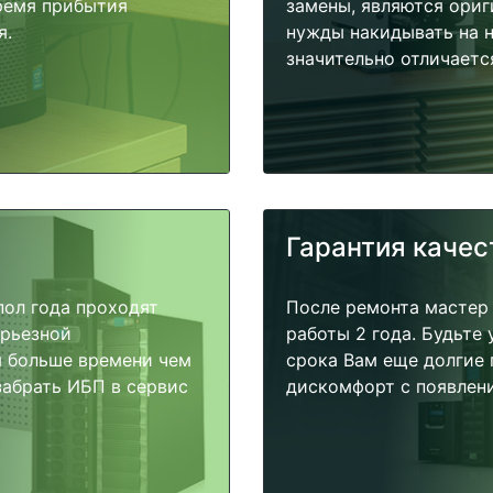
время прибытия
замены, являются ориг
я.
нужды накидывать на н
значительно отличаетс
Гарантия качес
пол года проходят
После ремонта мастер
ерьезной
работы 2 года. Будьте
я больше времени чем
срока Вам еще долгие 
забрать ИБП в сервис
дискомфорт с появлени