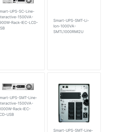
mart-UPS-SC-Line-
nteractive-1500VA-
Smart-UPS-SMT-Li-
900W-Rack-IEC-LCD-
Ion-1000VA-
SB
SMTL1000RMI2U
mart-UPS-SMT-Line-
nteractive-1500VA-
1000W-Rack-IEC-
CD-USB
Smart-UPS-SMT-Line-