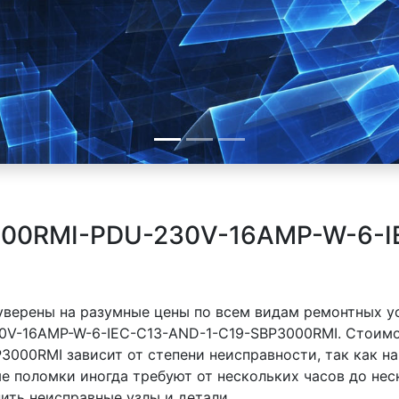
000RMI-PDU-230V-16AMP-W-6-I
 уверены на разумные цены по всем видам ремонтных у
0V-16AMP-W-6-IEC-C13-AND-1-C19-SBP3000RMI. Стоим
000RMI зависит от степени неисправности, так как н
е поломки иногда требуют от нескольких часов до неск
ить неисправные узлы и детали..