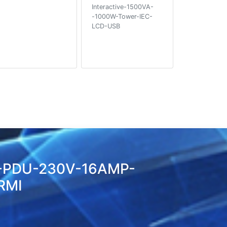
Interactive-1500VA-
-1000W-Tower-IEC-
LCD-USB
I-PDU-230V-16AMP-
RMI