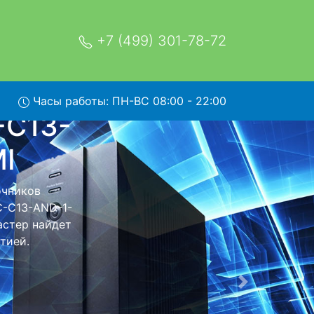
+7 (499) 301-78-72
-230V-
Часы работы: ПН-ВС 08:00 - 22:00
19-
вис
D-1-C19-
щью нашей
его более
еизменно при
Следующая