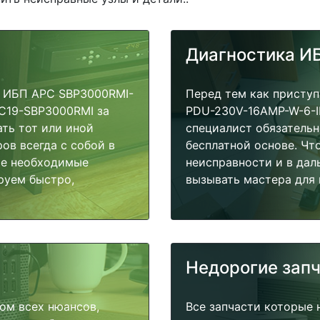
Диагностика И
 ИБП APC SBP3000RMI-
Перед тем как присту
C19-SBP3000RMI за
PDU-230V-16AMP-W-6-I
ать тот или иной
специалист обязательн
ов всегда с собой в
бесплатной основе. Чт
ые необходимые
неисправности и в дал
руем быстро,
вызывать мастера для 
Недорогие зап
ом всех нюансов,
Все запчасти которые 