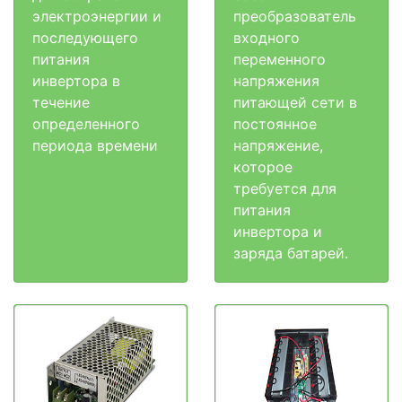
электроэнергии и
преобразователь
последующего
входного
питания
переменного
инвертора в
напряжения
течение
питающей сети в
определенного
постоянное
периода времени
напряжение,
которое
требуется для
питания
инвертора и
заряда батарей.