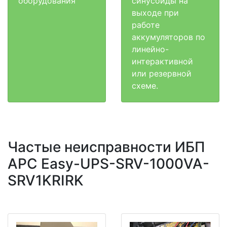
оборудования
синусоиды на
выходе при
работе
аккумуляторов по
линейно-
интерактивной
или резервной
схеме.
Частые неисправности ИБП
APC Easy-UPS-SRV-1000VA-
SRV1KRIRK