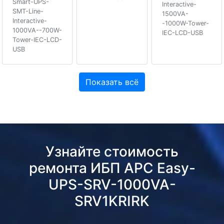
Smart-UPS-
Interactive-
SMT-Line-
1500VA-
Interactive-
-1000W-Tower-
1000VA--700W-
IEC-LCD-USB
Tower-IEC-LCD-
USB
Показать всё
Узнайте стоимость
ремонта ИБП APC Easy-
UPS-SRV-1000VA-
SRV1KRIRK