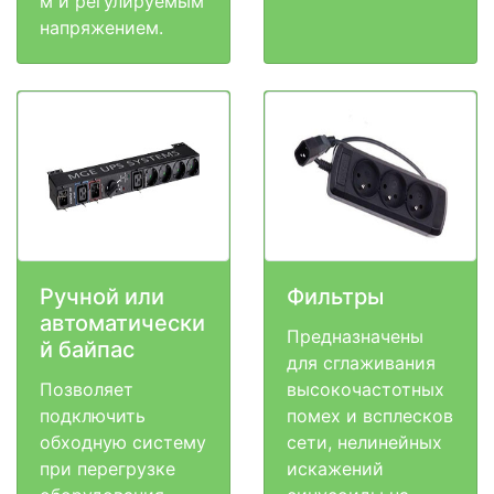
м и регулируемым
напряжением.
Ручной или
Фильтры
автоматически
Предназначены
й байпас
для сглаживания
Позволяет
высокочастотных
подключить
помех и всплесков
обходную систему
сети, нелинейных
при перегрузке
искажений