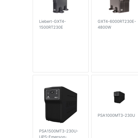
Liebert-GXT4-
GXT4-6000RT230E-
1500RT230E
4800W
PSA1000MT3-230U
PSA1500MT3-230U-
UPS-Emerson-