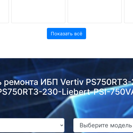
Показать всё
ь ремонта ИБП Vertiv PS750RT3
PS750RT3-230-Liebert-PSI-750V