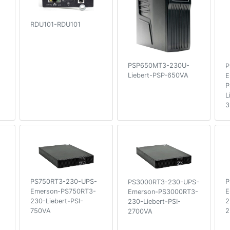
RDU101-RDU101
PSP650MT3-230U-
P
Liebert-PSP-650VA
E
P
L
3
PS750RT3-230-UPS-
P
PS3000RT3-230-UPS-
Emerson-PS750RT3-
E
Emerson-PS3000RT3-
230-Liebert-PSI-
2
230-Liebert-PSI-
750VA
2
2700VA