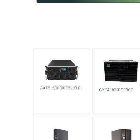
GXT5-5000IRT5UXLE
GXT4-10KRT230E