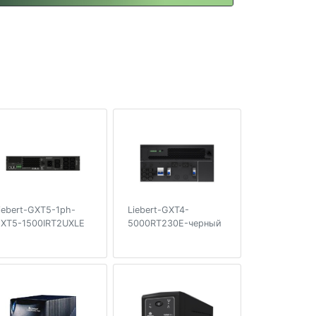
iebert-GXT5-1ph-
Liebert-GXT4-
XT5-1500IRT2UXLE
5000RT230E-черный