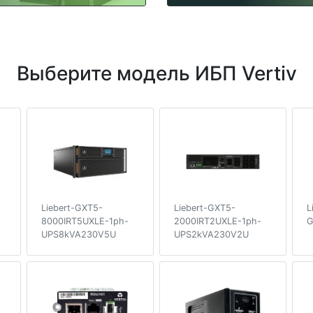
Выберите модель ИБП Vertiv
Liebert-GXT5-
Liebert-GXT5-
L
8000IRT5UXLE-1ph-
2000IRT2UXLE-1ph-
G
UPS8kVA230V5U
UPS2kVA230V2U