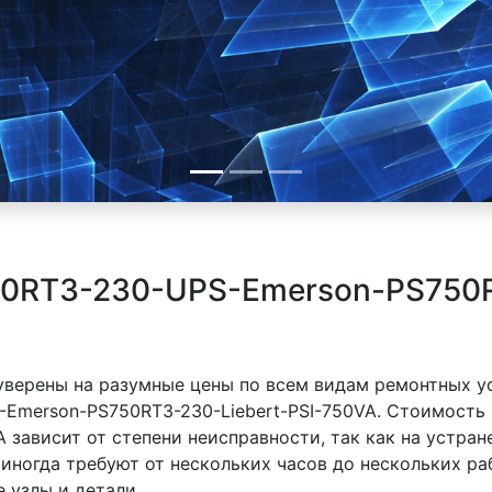
50RT3-230-UPS-Emerson-PS750R
 уверены на разумные цены по всем видам ремонтных у
-Emerson-PS750RT3-230-Liebert-PSI-750VA. Стоимость
A зависит от степени неисправности, так как на устра
иногда требуют от нескольких часов до нескольких раб
 узлы и детали..