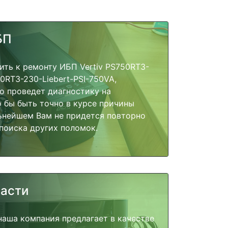
БП
ить к ремонту ИБП Vertiv PS750RT3-
RT3-230-Liebert-PSI-750VA,
о проведет диагностику на
о бы быть точно в курсе причины
ьнейшем Вам не придется повторно
поиска других поломок.
части
наша компания предлагает в качестве