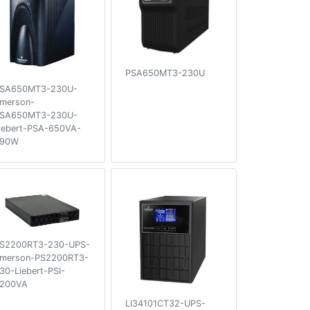
PSA650MT3-230U
SA650MT3-230U-
merson-
SA650MT3-230U-
iebert-PSA-650VA-
90W
S2200RT3-230-UPS-
merson-PS2200RT3-
30-Liebert-PSI-
200VA
LI34101CT32-UPS-