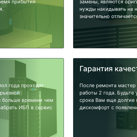
время прибытия
замены, являются ориг
я.
нужды накидывать на н
значительно отличаетс
Гарантия качес
пол года проходят
После ремонта мастер
ерьезной
работы 2 года. Будьте
я больше времени чем
срока Вам еще долгие 
забрать ИБП в сервис
дискомфорт с появлени