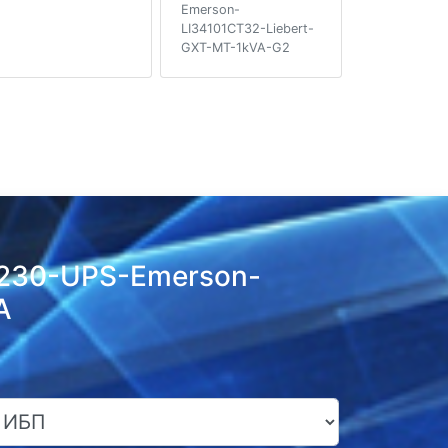
Emerson-
LI34101CT32-Liebert-
GXT-MT-1kVA-G2
-230-UPS-Emerson-
A