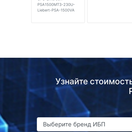
PSA1500MT3-230U-
Liebert-PSA-1500VA
Узнайте стоимост