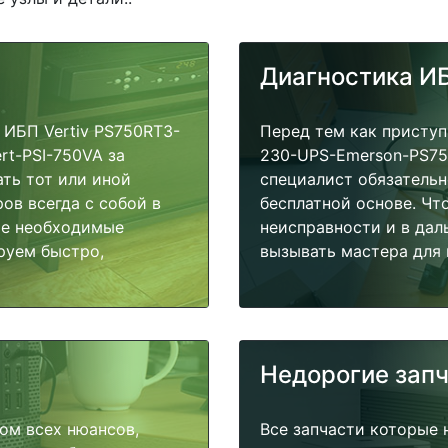
Диагностика И
ИБП Vertiv PS750RT3-
Перед тем как приступ
rt-PSI-750VA за
230-UPS-Emerson-PS750
ать тот или иной
специалист обязательн
ов всегда с собой в
бесплатной основе. Чт
ые необходимые
неисправности и в дал
руем быстро,
вызывать мастера для 
Недорогие зап
ом всех нюансов,
Все запчасти которые 