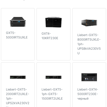
GXT5-
GXT4-
Liebert-GXT5-
5000IRT5UXLE
10KRT230E
8000IRT5UXLE-
1ph-
UPS8kVA230V5
U
Liebert-GXT5-
Liebert-GXT5-
Liebert-GXT4-
2000IRT2UXLE-
1ph-GXT5-
5000RT230E-
1ph-
1500IRT2UXLE
черный
UPS2kVA230V2