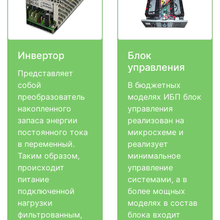
Инвертор
Блок
управления
Представляет
собой
В бюджетных
преобразователь
моделях ИБП блок
накопленного
управления
запаса энергии
реализован на
постоянного тока
микросхеме и
в переменный.
реализует
Таким образом,
минимальное
происходит
управление
питание
системами, а в
подключенной
более мощных
нагрузки
моделях в состав
фильтрованным,
блока входит