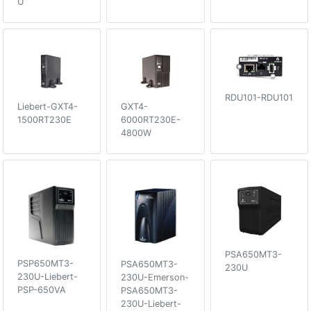
U
RDU101-RDU101
Liebert-GXT4-
GXT4-
1500RT230E
6000RT230E-
4800W
PSA650MT3-
PSP650MT3-
PSA650MT3-
230U
230U-Liebert-
230U-Emerson-
PSP-650VA
PSA650MT3-
230U-Liebert-