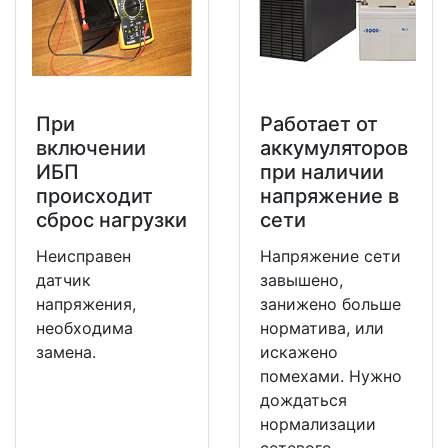
При
Работает от
включении
аккумуляторов
ИБП
при наличии
происходит
напряжение в
сброс нагрузки
сети
Неисправен
Напряжение сети
датчик
завышено,
напряжения,
занижено больше
необходима
норматива, или
замена.
искажено
помехами. Нужно
дождаться
нормализации
сетевого