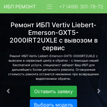
ИБП РЕМОНТ
+7 (499) 301-78-72
Ремонт ИБП Vertiv Liebert-
Emerson-GXT5-
2000IRT2UXLE с вывозом в
сервис
Ремонт ИБП Vertiv Liebert-Emerson-GXT5-2000IRT2UXLE с
вывозом в сервисный центр и обратно - с помощью нашей
бесплатной услуги, специалист заберет Ваш ИБП для
дальнейшего более детального ремонта. Оговоренная
стоимость ремонта останется неизменно при возвращении
видеотехники обратно.
Оставить заявку
Предыдущая
Сле
Выбрать модель