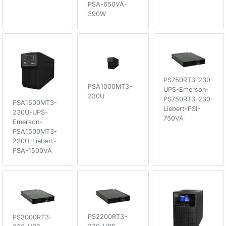
PSA-650VA-
390W
PS750RT3-230-
PSA1000MT3-
UPS-Emerson-
230U
PS750RT3-230-
PSA1500MT3-
Liebert-PSI-
230U-UPS-
750VA
Emerson-
PSA1500MT3-
230U-Liebert-
PSA-1500VA
PS2200RT3-
PS3000RT3-