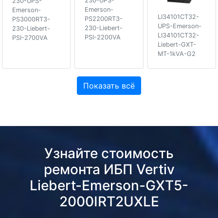
230-UPS-
230-UPS-
Emerson-
Emerson-
LI34101CT32-
PS2200RT3-
PS3000RT3-
UPS-Emerson-
230-Liebert-
230-Liebert-
LI34101CT32-
PSI-2200VA
PSI-2700VA
Liebert-GXT-
MT-1kVA-G2
Показать всё
Узнайте стоимость
ремонта ИБП Vertiv
Liebert-Emerson-GXT5-
2000IRT2UXLE