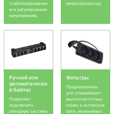
стабилизированны
микропроцессор.
м и регулируемым
напряжением.
Ручной или
Фильтры
автоматически
Предназначены
й байпас
для сглаживания
Позволяет
высокочастотных
подключить
помех и всплесков
обходную систему
сети, нелинейных