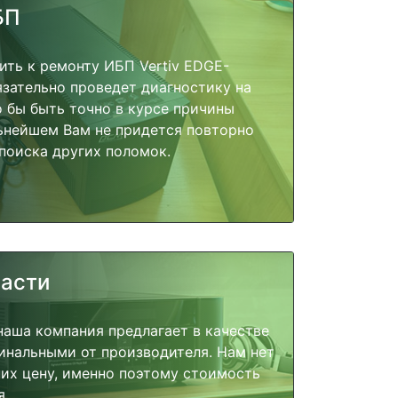
БП
ить к ремонту ИБП Vertiv EDGE-
язательно проведет диагностику на
о бы быть точно в курсе причины
ьнейшем Вам не придется повторно
поиска других поломок.
части
наша компания предлагает в качестве
инальными от производителя. Нам нет
их цену, именно поэтому стоимость
я.