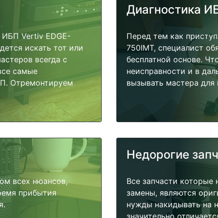
Диагностика И
ИБП Vertiv EDGE-
Перед тем как приступ
дется искать тот или
750IMT, специалист об
астеров всегда с
бесплатной основе. Чт
все самые
неисправности и в дал
БП. Отремонтируем
вызывать мастера для 
Недорогие зап
ом всех нюансов,
Все запчасти которые 
время прибытия
замены, являются ориг
я.
нужды накидывать на н
значительно отличаетс