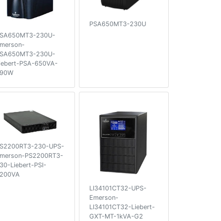
PSA650MT3-230U
SA650MT3-230U-
merson-
SA650MT3-230U-
iebert-PSA-650VA-
90W
S2200RT3-230-UPS-
merson-PS2200RT3-
30-Liebert-PSI-
200VA
LI34101CT32-UPS-
Emerson-
LI34101CT32-Liebert-
GXT-MT-1kVA-G2