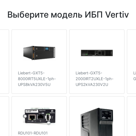
Выберите модель ИБП Vertiv
Liebert-GXT5-
Liebert-GXT5-
L
8000IRT5UXLE-1ph-
2000IRT2UXLE-1ph-
G
UPS8kVA230V5U
UPS2kVA230V2U
RDU101-RDU101