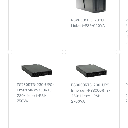
PSP650MT3-230U-
P
Liebert-PSP-650VA
E
P
L
3
PS750RT3-230-UPS-
P
PS3000RT3-230-UPS-
Emerson-PS750RT3-
E
Emerson-PS3000RT3-
230-Liebert-PSI-
2
230-Liebert-PSI-
750VA
2
2700VA