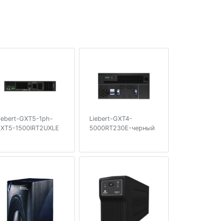
iebert-GXT5-1ph-
Liebert-GXT4-
XT5-1500IRT2UXLE
5000RT230E-черный