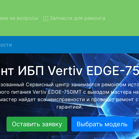
ем на вопросы
Запчасти для ремонта
ости
монт ИБП Vertiv EDGE-750IM
вывозом в сервис
П Vertiv EDGE-750IMT с вывозом в сервисный центр и о
й бесплатной услуги, специалист заберет Ваш ИБП дл
ного ремонта. Оговоренная стоимость ремонта остане
при возвращении видеотехники обратно.
Оставить заявку
Выбрать модель