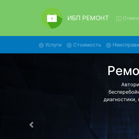
ИБП РЕМОНТ
Отвеча
(current)
Услуги
Стоимость
Неисправн
Ре
Ремонт ИБ
помощью наше
более деталь
Предыдущая