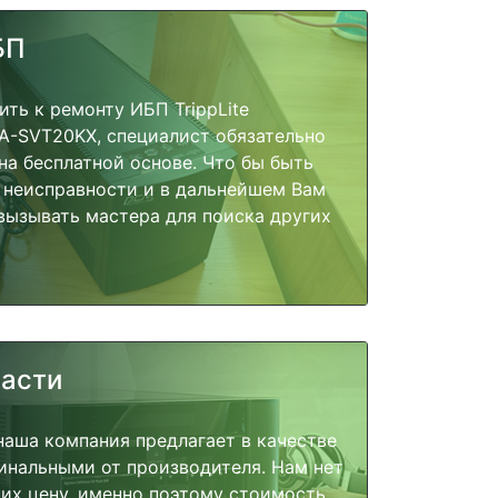
БП
ить к ремонту ИБП TrippLite
A-SVT20KX, специалист обязательно
на бесплатной основе. Что бы быть
 неисправности и в дальнейшем Вам
вызывать мастера для поиска других
части
наша компания предлагает в качестве
инальными от производителя. Нам нет
их цену, именно поэтому стоимость