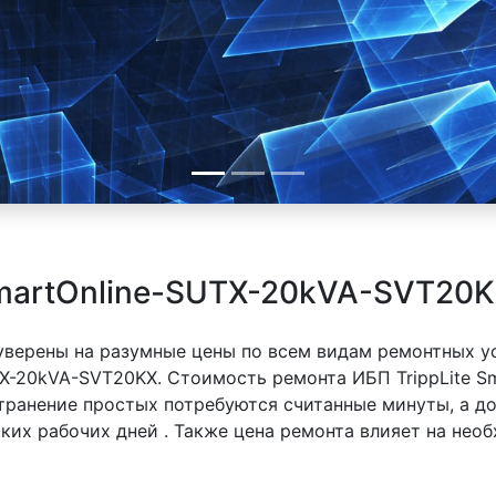
SmartOnline-SUTX-20kVA-SVT20K
 уверены на разумные цены по всем видам ремонтных у
UTX-20kVA-SVT20KX. Стоимость ремонта ИБП TrippLite 
устранение простых потребуются считанные минуты, а 
ьких рабочих дней . Также цена ремонта влияет на нео