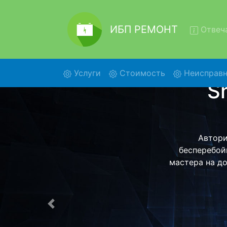
ИБП РЕМОНТ
Отвеча
(current)
Услуги
Стоимость
Неисправн
Ремон
20k
Ремонт ИБП 
центр и обр
ИБП для даль
ост
Предыдущая