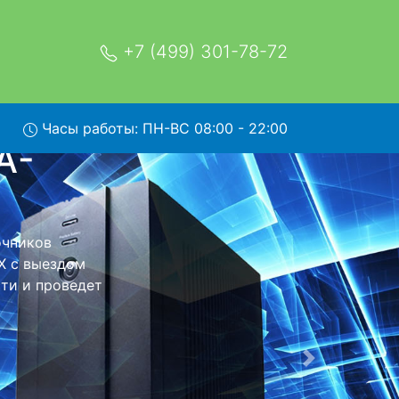
+7 (499) 301-78-72
Часы работы: ПН-ВС 08:00 - 22:00
-SUTX-
рвис
 в сервисный
 заберет Ваш
мость ремонта
тно.
Следующая