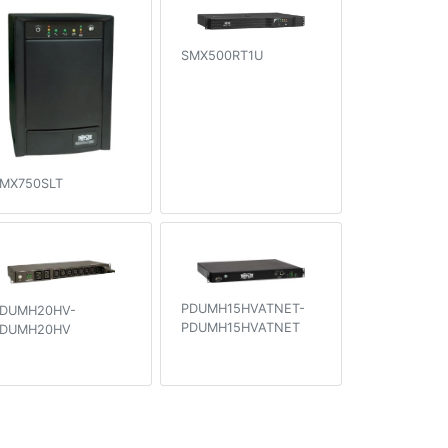
SMX500RT1U
MX750SLT
PDUMH15HVATNET-
DUMH20HV-
PDUMH15HVATNET
DUMH20HV