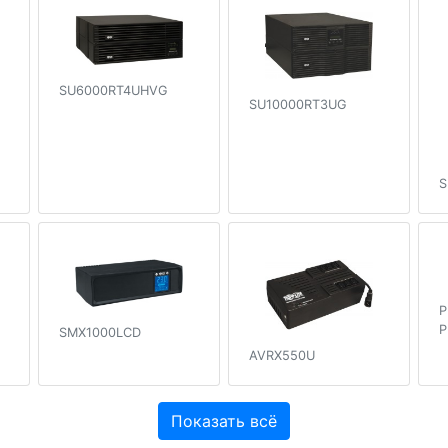
SU6000RT4UHVG
SU10000RT3UG
S
P
P
SMX1000LCD
AVRX550U
Показать всё