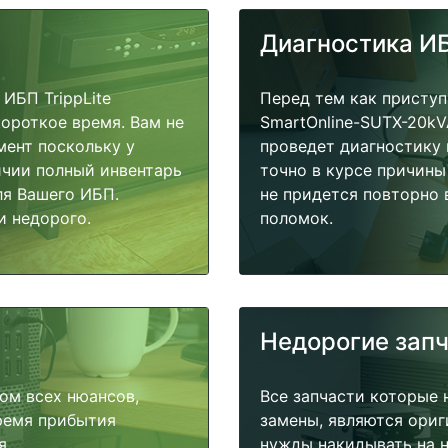
Диагностика И
ИБП TrippLite
Перед тем как приступ
ороткое время. Вам не
SmartOnline-SUTX-20kV
мент поскольку у
проведет диагностику 
ичии полный инвентарь
точно в курсе причины
ля Вашего ИБП.
не придется повторно 
и недорого.
поломок.
Недорогие зап
ом всех нюансов,
Все запчасти которые 
время прибытия
замены, являются ориг
я.
нужды накидывать на н