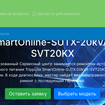
ем на вопросы
Запчасти для ремонта
ости
т ИБП TrippLite SmartOnline
VA-SVT20KX с вывозом в се
TrippLite SmartOnline-SUTX-20kVA-SVT20KX с вывозом
атно - с помощью нашей бесплатной услуги, специалист
нейшего более детального ремонта. Оговоренная стои
анется неизменно при возвращении видеотехники обра
Оставить заявку
Выбрать модель