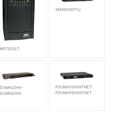
SMX500RT1U
MX750SLT
PDUMH15HVATNET-
DUMH20HV-
PDUMH15HVATNET
DUMH20HV