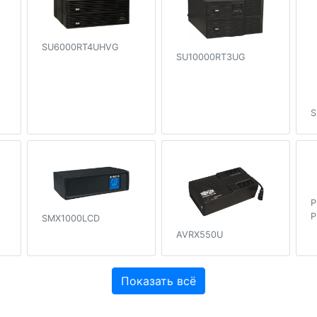
SU6000RT4UHVG
SU10000RT3UG
S
P
P
SMX1000LCD
AVRX550U
Показать всё