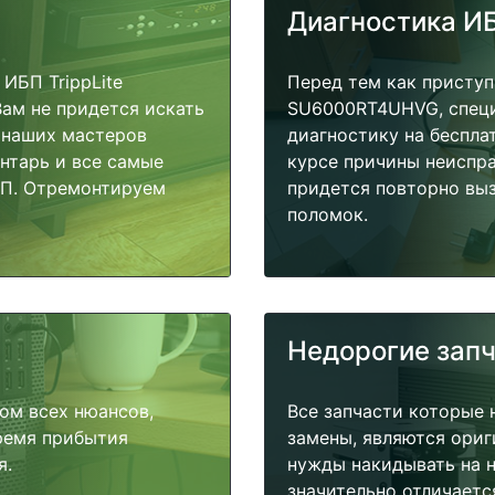
Диагностика И
ИБП TrippLite
Перед тем как приступ
ам не придется искать
SU6000RT4UHVG, специ
у наших мастеров
диагностику на беспла
ентарь и все самые
курсе причины неиспра
БП. Отремонтируем
придется повторно выз
поломок.
Недорогие зап
ом всех нюансов,
Все запчасти которые 
время прибытия
замены, являются ориг
я.
нужды накидывать на н
значительно отличаетс