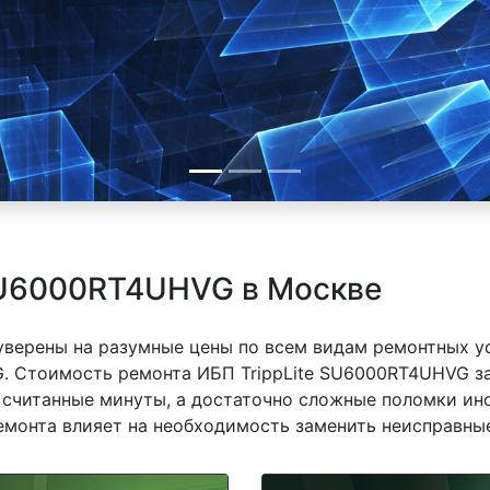
 SU6000RT4UHVG в Москве
 уверены на разумные цены по всем видам ремонтных у
. Стоимость ремонта ИБП TrippLite SU6000RT4UHVG за
 считанные минуты, а достаточно сложные поломки ино
емонта влияет на необходимость заменить неисправные