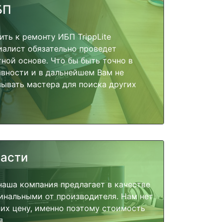
БП
ить к ремонту ИБП TrippLite
алист обязательно проведет
тной основе. Что бы быть точно в
вности и в дальнейшем Вам не
ывать мастера для поиска других
части
наша компания предлагает в качестве
инальными от производителя. Нам нет
их цену, именно поэтому стоимость
я.