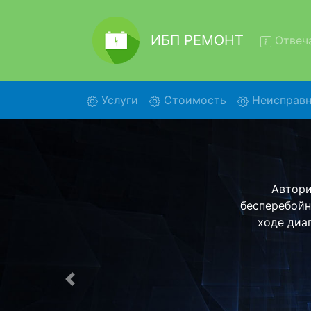
ИБП РЕМОНТ
Отвеча
(current)
Услуги
Стоимость
Неисправн
Ремон
Ремонт ИБП T
помощью наше
более деталь
Предыдущая