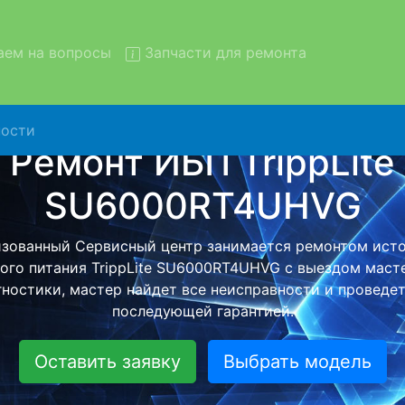
ем на вопросы
Запчасти для ремонта
ости
т ИБП TrippLite SU6000RT4
вывозом в сервис
rippLite SU6000RT4UHVG с вывозом в сервисный центр 
й бесплатной услуги, специалист заберет Ваш ИБП дл
ного ремонта. Оговоренная стоимость ремонта остане
при возвращении видеотехники обратно.
Оставить заявку
Выбрать модель