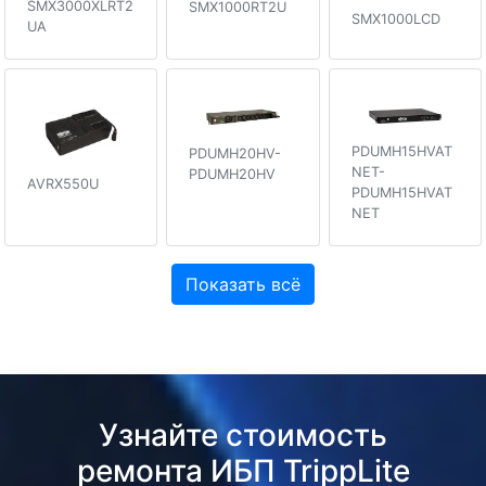
SMX3000XLRT2
SMX1000RT2U
SMX1000LCD
UA
PDUMH15HVAT
PDUMH20HV-
NET-
PDUMH20HV
AVRX550U
PDUMH15HVAT
NET
Показать всё
Узнайте стоимость
ремонта ИБП TrippLite