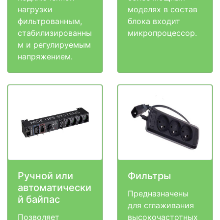
нагрузки
моделях в состав
фильтрованным,
блока входит
стабилизированны
микропроцессор.
м и регулируемым
напряжением.
Ручной или
Фильтры
автоматически
Предназначены
й байпас
для сглаживания
Позволяет
высокочастотных