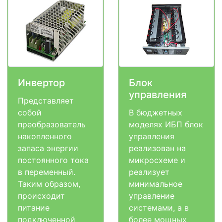
Инвертор
Блок
управления
Представляет
собой
В бюджетных
преобразователь
моделях ИБП блок
накопленного
управления
запаса энергии
реализован на
постоянного тока
микросхеме и
в переменный.
реализует
Таким образом,
минимальное
происходит
управление
питание
системами, а в
подключенной
более мощных