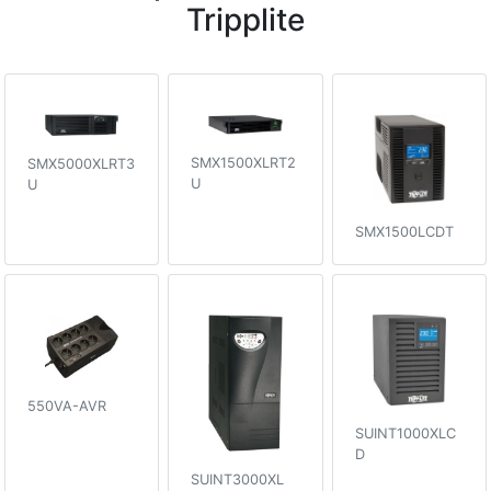
Tripplite
SMX1500XLRT2
SMX5000XLRT3
U
U
SMX1500LCDT
550VA-AVR
SUINT1000XLC
D
SUINT3000XL