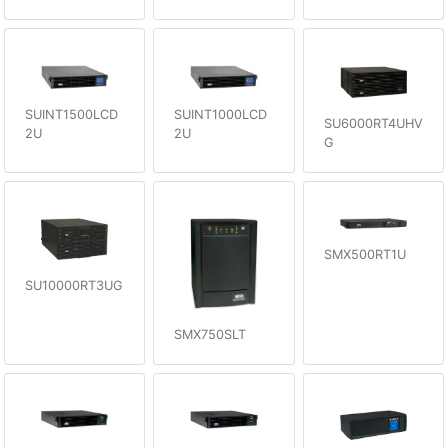
SUINT1500LCD
SUINT1000LCD
SU6000RT4UHV
2U
2U
G
SMX500RT1U
SU10000RT3UG
SMX750SLT