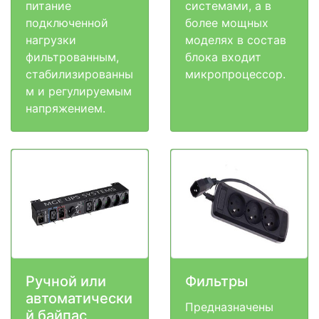
питание
системами, а в
подключенной
более мощных
нагрузки
моделях в состав
фильтрованным,
блока входит
стабилизированны
микропроцессор.
м и регулируемым
напряжением.
Ручной или
Фильтры
автоматически
Предназначены
й байпас