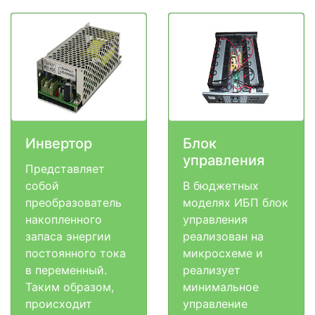
Инвертор
Блок
управления
Представляет
собой
В бюджетных
преобразователь
моделях ИБП блок
накопленного
управления
запаса энергии
реализован на
постоянного тока
микросхеме и
в переменный.
реализует
Таким образом,
минимальное
происходит
управление