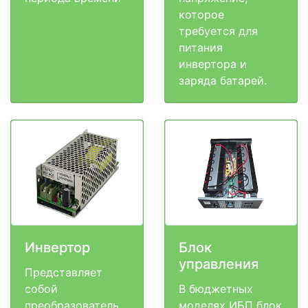
которое
требуется для
питания
инвертора и
заряда батарей.
Инвертор
Блок
управления
Представляет
собой
В бюджетных
преобразователь
моделях ИБП блок