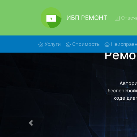
ИБП РЕМОНТ
Отвеча
(current)
Услуги
Стоимость
Неисправн
Ремо
Ремонт ИБП 
помощью наше
более деталь
Предыдущая