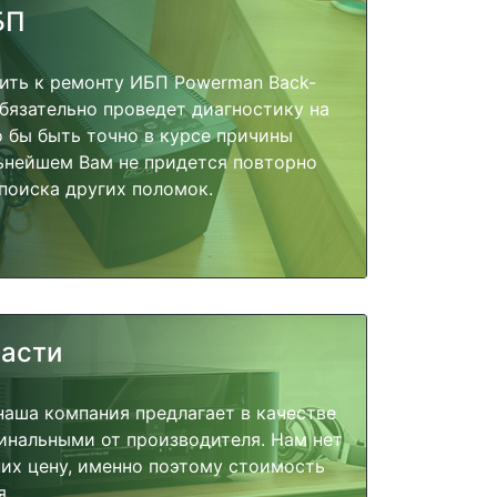
БП
ить к ремонту ИБП Powerman Back-
обязательно проведет диагностику на
о бы быть точно в курсе причины
ьнейшем Вам не придется повторно
поиска других поломок.
части
наша компания предлагает в качестве
инальными от производителя. Нам нет
их цену, именно поэтому стоимость
я.