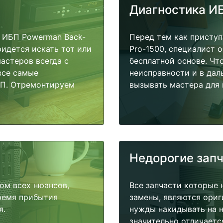
Диагностика И
 ИБП Powerman Back-
Перед тем как приступ
ридется искать тот или
Pro-1500, специалист 
астеров всегда с
бесплатной основе. Чт
все самые
неисправности и в дал
БП. Отремонтируем
вызывать мастера для 
Недорогие зап
ом всех нюансов,
Все запчасти которые 
время прибытия
замены, являются ориг
я.
нужды накидывать на н
значительно отличаетс