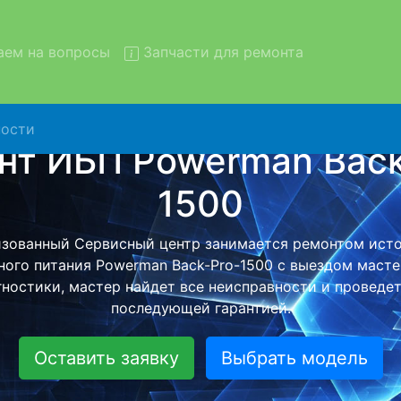
ем на вопросы
Запчасти для ремонта
ости
нт ИБП Powerman Back-Pro-1
вывозом в сервис
Powerman Back-Pro-1500 с вывозом в сервисный центр и
й бесплатной услуги, специалист заберет Ваш ИБП дл
ного ремонта. Оговоренная стоимость ремонта остане
при возвращении видеотехники обратно.
Оставить заявку
Выбрать модель