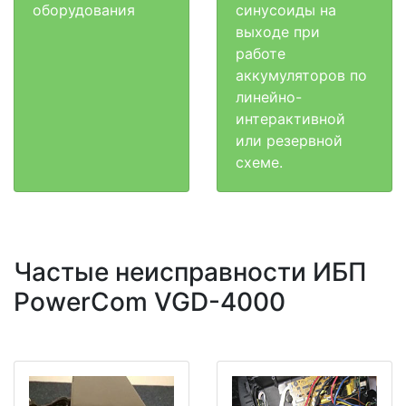
оборудования
синусоиды на
выходе при
работе
аккумуляторов по
линейно-
интерактивной
или резервной
схеме.
Частые неисправности ИБП
PowerCom VGD-4000