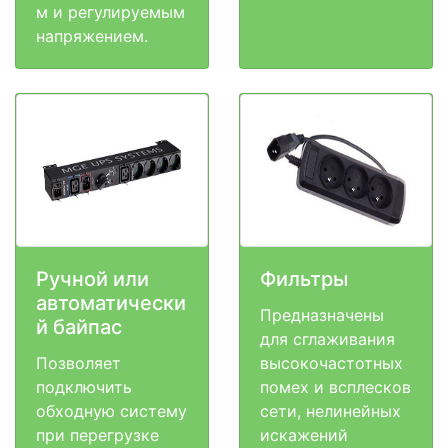
м и регулируемым
напряжением.
Ручной или
Фильтры
автоматически
Предназначены
й байпас
для сглаживания
Позволяет
высокочастотных
подключить
помех и всплесков
обходную систему
сети, нелинейных
при перегрузке
искажений