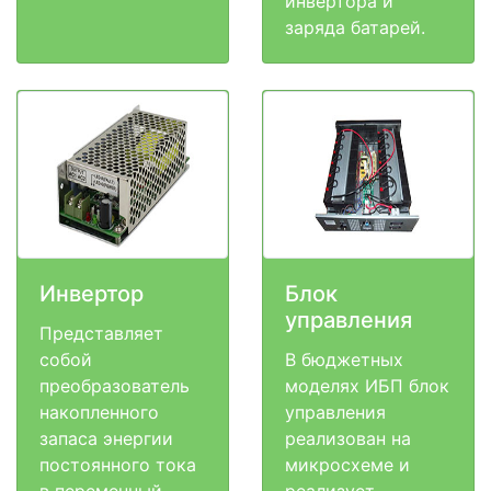
инвертора и
заряда батарей.
Инвертор
Блок
управления
Представляет
собой
В бюджетных
преобразователь
моделях ИБП блок
накопленного
управления
запаса энергии
реализован на
постоянного тока
микросхеме и
в переменный.
реализует