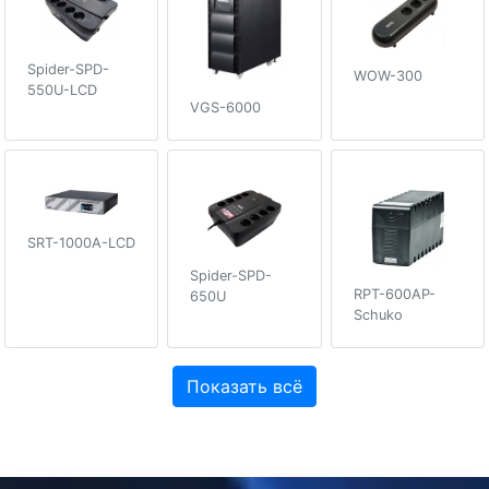
Spider-SPD-
WOW-300
550U-LCD
VGS-6000
SRT-1000A-LCD
Spider-SPD-
RPT-600AP-
650U
Schuko
Показать всё