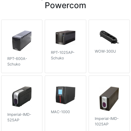
Powercom
WOW-300U
RPT-1025AP-
Schuko
RPT-600A-
Schuko
MAC-1000
Imperial-IMD-
Imperial-IMD-
525AP
1025AP