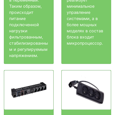
Таким образом,
минимальное
происходит
управление
питание
системами, а в
подключенной
более мощных
нагрузки
моделях в состав
фильтрованным,
блока входит
стабилизированны
микропроцессор.
м и регулируемым
напряжением.