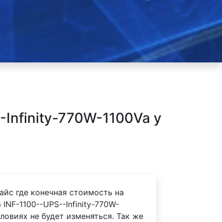
nfinity-770W-1100Va у
айс где конечная стоимость на
NF-1100--UPS--Infinity-770W-
словиях не будет изменяться. Так же