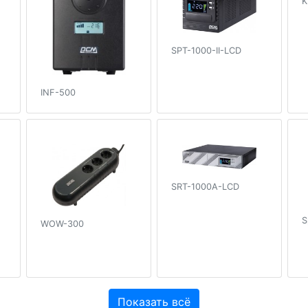
K
SPT-1000-II-LCD
INF-500
SRT-1000A-LCD
S
WOW-300
Показать всё