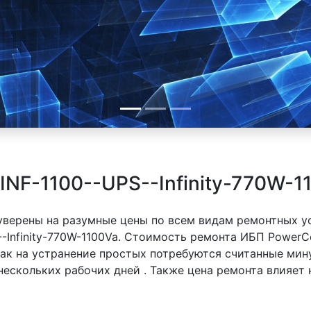
NF-1100--UPS--Infinity-770W-1
 уверены на разумные цены по всем видам ремонтных у
Infinity-770W-1100Va. Стоимость ремонта ИБП PowerCo
 как на устранение простых потребуются считанные ми
 нескольких рабочих дней . Также цена ремонта влияет