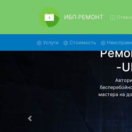
ИБП РЕМОНТ
Отвеча
(current)
Услуги
Стоимость
Неисправн
Ремон
Infini
Ремонт ИБП P
центр и обр
ИБП для даль
ост
Предыдущая