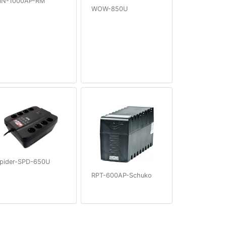
IN-1000AP-RM
WOW-850U
pider-SPD-650U
RPT-600AP-Schuko