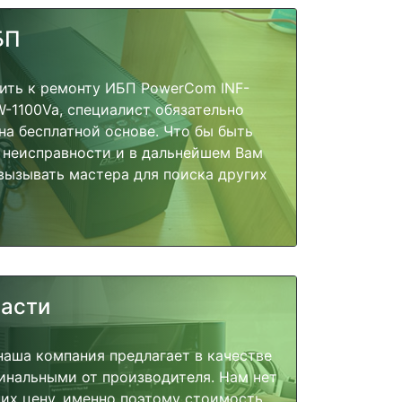
БП
пить к ремонту ИБП PowerCom INF-
0W-1100Va, специалист обязательно
на бесплатной основе. Что бы быть
 неисправности и в дальнейшем Вам
вызывать мастера для поиска других
части
наша компания предлагает в качестве
инальными от производителя. Нам нет
их цену, именно поэтому стоимость