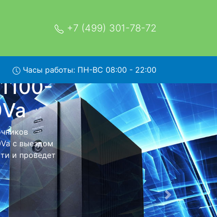
+7 (499) 301-78-72
Часы работы: ПН-ВС 08:00 - 22:00
-UPS--
 сервис
м в сервисный
 заберет Ваш
мость ремонта
тно.
Следующая