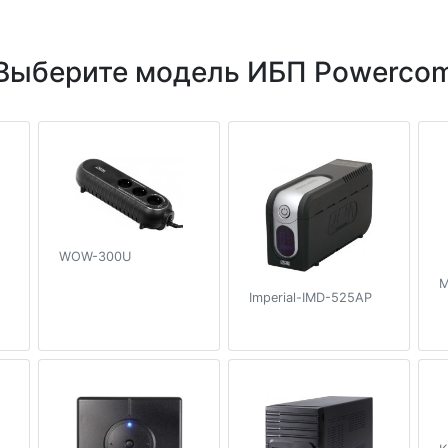
Выберите модель ИБП Powerco
WOW-300U
M
Imperial-IMD-525AP