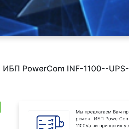
ИБП PowerCom INF-1100--UPS--I
Мы предлагаем Вам пр
ремонт ИБП PowerCom I
1100Va ни при каких у