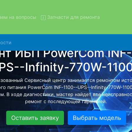
ем на вопросы
Запчасти для ремонта
ости
т ИБП PowerCom INF-1100-
ty-770W-1100Va с вывозом в
owerCom INF-1100--UPS--Infinity-770W-1100Va с вывозо
атно - с помощью нашей бесплатной услуги, специалист
нейшего более детального ремонта. Оговоренная стои
анется неизменно при возвращении видеотехники обра
Оставить заявку
Выбрать модель