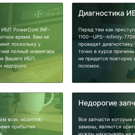
Диагностика И
 ИБП PowerCom INF-
Перед тем как присту
роткое время. Вам не
1100--UPS--Infinity-77
мент поскольку у
проведет диагностику 
ичии полный инвентарь
точно в курсе причины
ля Вашего ИБП.
не придется повторно 
и недорого.
поломок.
Недорогие зап
ом всех нюансов,
Все запчасти которые 
время прибытия
замены, являются ориг
я.
нужды накидывать на н