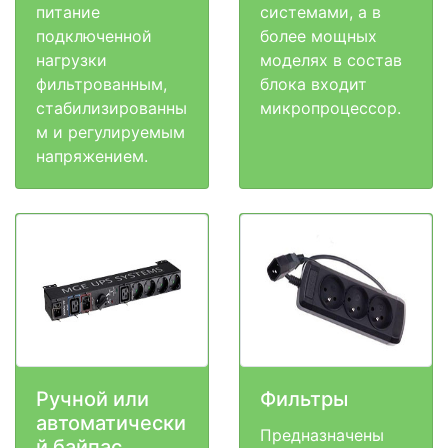
питание
системами, а в
подключенной
более мощных
нагрузки
моделях в состав
фильтрованным,
блока входит
стабилизированны
микропроцессор.
м и регулируемым
напряжением.
Ручной или
Фильтры
автоматически
Предназначены
й байпас