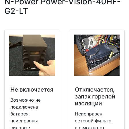
N-Power Power-Vision-40HF-
G2-LT
Не включается
Отключается,
запах горелой
Возможно не
изоляции
подключена
батарея,
Неисправен
неисправны
сетевой фильтр,
силовые
возможно от