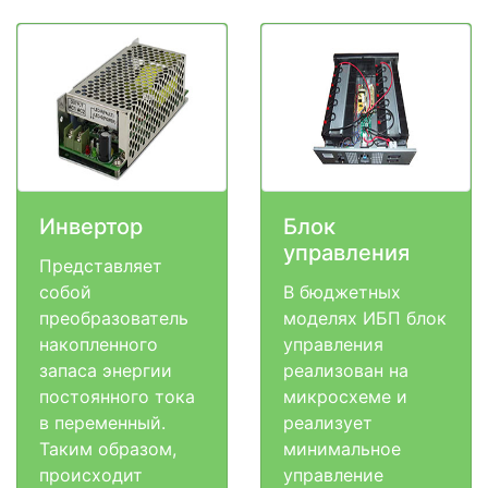
Инвертор
Блок
управления
Представляет
собой
В бюджетных
преобразователь
моделях ИБП блок
накопленного
управления
запаса энергии
реализован на
постоянного тока
микросхеме и
в переменный.
реализует
Таким образом,
минимальное
происходит
управление