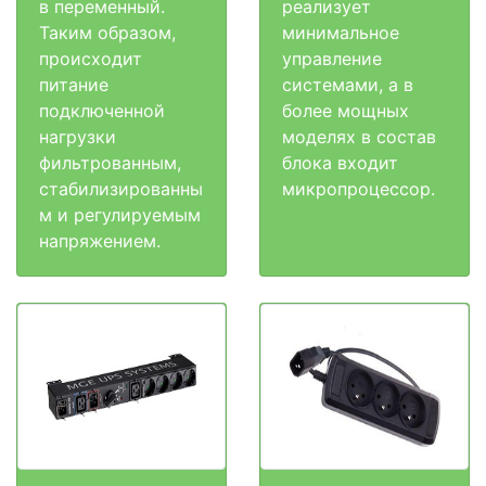
в переменный.
реализует
Таким образом,
минимальное
происходит
управление
питание
системами, а в
подключенной
более мощных
нагрузки
моделях в состав
фильтрованным,
блока входит
стабилизированны
микропроцессор.
м и регулируемым
напряжением.