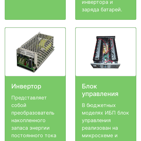
инвертора и
заряда батарей.
Инвертор
Блок
управления
Представляет
собой
В бюджетных
преобразователь
моделях ИБП блок
накопленного
управления
запаса энергии
реализован на
постоянного тока
микросхеме и