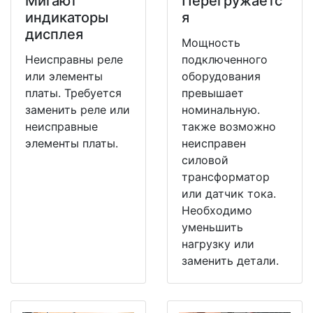
Мигают
Перегружаетс
индикаторы
я
дисплея
Мощность
Неисправны реле
подключенного
или элементы
оборудования
платы. Требуется
превышает
заменить реле или
номинальную.
неисправные
также возможно
элементы платы.
неисправен
силовой
трансформатор
или датчик тока.
Необходимо
уменьшить
нагрузку или
заменить детали.