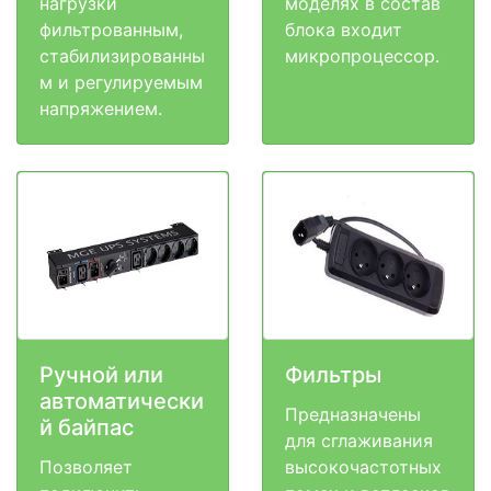
нагрузки
моделях в состав
фильтрованным,
блока входит
стабилизированны
микропроцессор.
м и регулируемым
напряжением.
Ручной или
Фильтры
автоматически
Предназначены
й байпас
для сглаживания
Позволяет
высокочастотных