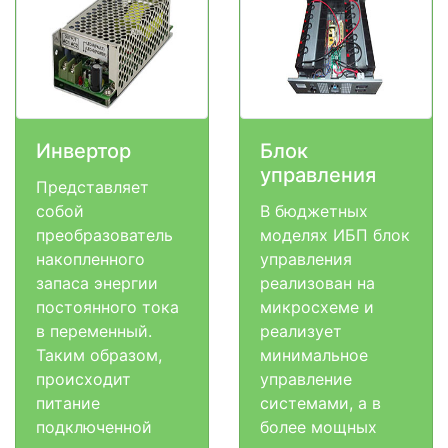
Инвертор
Блок
управления
Представляет
собой
В бюджетных
преобразователь
моделях ИБП блок
накопленного
управления
запаса энергии
реализован на
постоянного тока
микросхеме и
в переменный.
реализует
Таким образом,
минимальное
происходит
управление
питание
системами, а в
подключенной
более мощных