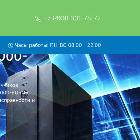
+7 (499) 301-78-72
Часы работы: ПН-ВС 08:00 - 22:00
o-G2-
озом в
 вывозом в
, специалист
говоренная
ники обратно.
Следующая