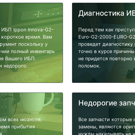
Диагностика И
ИБП Ippon Innova-G2-
Перед тем как приступ
короткое время. Вам
Euro-G2-2000-EURO-G2
трумент поскольку у
проведет диагностику 
ичии полный инвентарь
точно в курсе причины
ля Вашего ИБП.
не придется повторно 
и недорого.
поломок.
Недорогие зап
ом всех нюансов,
Все запчасти которые 
время прибытия
замены, являются ориг
я.
нужды накидывать на н