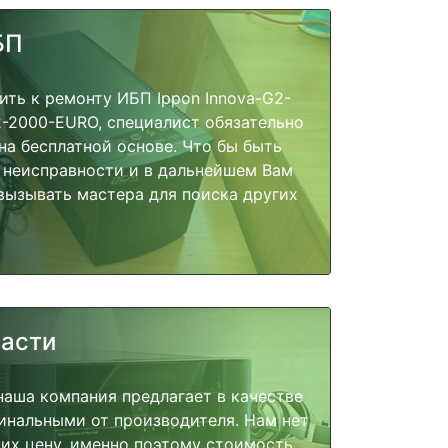
БП
ить к ремонту ИБП Ippon Innova-G2-
-2000-EURO, специалист обязательно
на бесплатной основе. Что бы быть
 неисправности и в дальнейшем Вам
вызывать мастера для поиска других
части
наша компания предлагает в качестве
инальными от производителя. Нам нет
их цену, именно поэтому стоимость