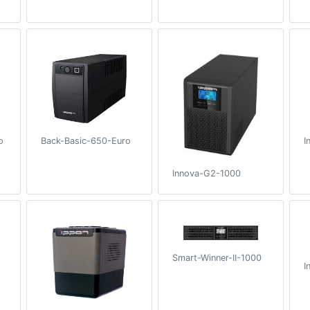
o
I
Back-Basic-650-Euro
Innova-G2-1000
Smart-Winner-II-1000
I