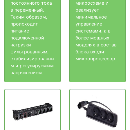
постоянного тока
микросхеме и
в переменный.
реализует
Таким образом,
минимальное
происходит
управление
питание
системами, а в
подключенной
более мощных
нагрузки
моделях в состав
фильтрованным,
блока входит
стабилизированны
микропроцессор.
м и регулируемым
напряжением.