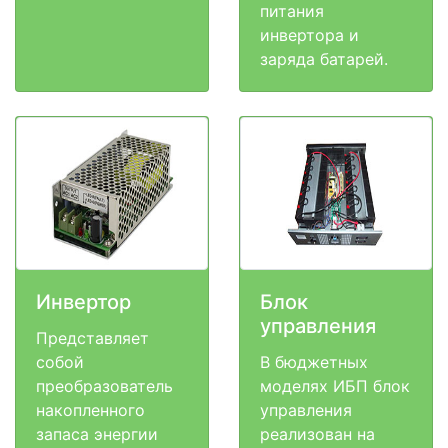
питания
инвертора и
заряда батарей.
Инвертор
Блок
управления
Представляет
собой
В бюджетных
преобразователь
моделях ИБП блок
накопленного
управления
запаса энергии
реализован на