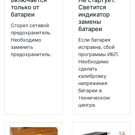
Включается
Не стартует.
только от
Светится
батареи
индикатор
замены
Сгорел сетевой
батареи
предохранитель.
Необходимо
Если батарея
заменить
исправна, сбой
предохранитель.
программы ИБП.
Необходимо
сделать
калибровку
напряжения
батареи в
техническом
центре.