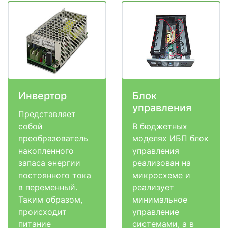
Инвертор
Блок
управления
Представляет
собой
В бюджетных
преобразователь
моделях ИБП блок
накопленного
управления
запаса энергии
реализован на
постоянного тока
микросхеме и
в переменный.
реализует
Таким образом,
минимальное
происходит
управление
питание
системами, а в