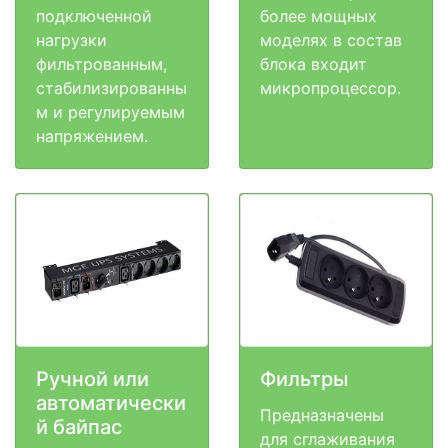
подключенной
более мощных
нагрузки
моделях в состав
фильтрованным,
блока входит
стабилизированны
микропроцессор.
м и регулируемым
напряжением.
Ручной или
Фильтры
автоматически
Предназначены
й байпас
для сглаживания