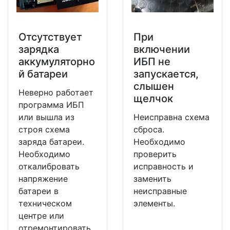
Отсутствует
При
зарядка
включении
аккумуляторно
ИБП не
й батареи
запускается,
слышен
Неверно работает
щелчок
программа ИБП
или вышла из
Неисправна схема
строя схема
сброса.
заряда батареи.
Необходимо
Необходимо
проверить
откалибровать
исправность и
напряжение
заменить
батареи в
неисправные
техническом
элементы.
центре или
отремонтировать