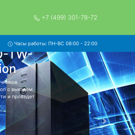
+7 (499) 301-78-72
Часы работы: ПН-ВС 08:00 - 22:00
-6K-
ом в
м в сервисный
 заберет Ваш
мость ремонта
тно.
Следующая