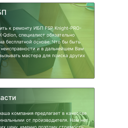
БП
ить к ремонту ИБП FSP Knight-PRO-
K-Qdion, специалист обязательно
на бесплатной основе. Что бы быть
 неисправности и в дальнейшем Вам
вызывать мастера для поиска других
части
наша компания предлагает в качестве
инальными от производителя. Нам нет
их цену, именно поэтому стоимость