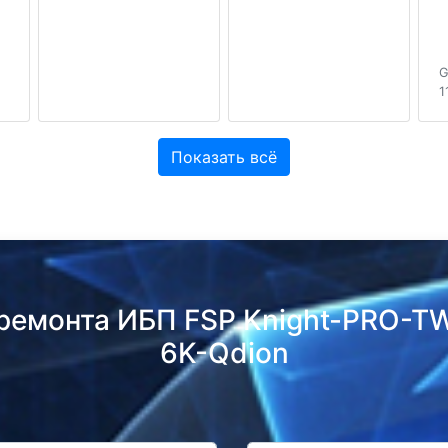
G
1
Показать всё
ремонта ИБП FSP Knight-PRO-T
6K-Qdion