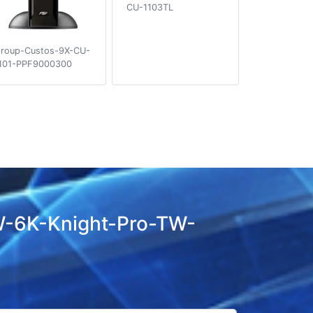
CU-1103TL
roup-Custos-9X-CU-
101-PPF9000300
W-6K-Knight-Pro-TW-