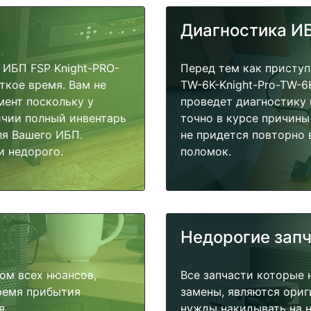
Диагностика И
ИБП FSP Knight-PRO-
Перед тем как приступ
ткое время. Вам не
TW-6K-Knight-Pro-TW-6
мент поскольку у
проведет диагностику 
ичии полный инвентарь
точно в курсе причины
ля Вашего ИБП.
не придется повторно 
и недорого.
поломок.
Недорогие зап
ом всех нюансов,
Все запчасти которые 
время прибытия
замены, являются ориг
я.
нужды накидывать на н