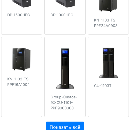
DP-1500-IEC
DP-1000-IEC
KN-1103-TS-
PPF24A0903
KN-1102-TS-
PPF16A1004
CU-1103TL
Group-Custos-
9X-CU-1101-
PPF9000300
Показать всё