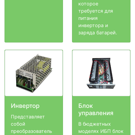
которое
требуется для
питания
инвертора и
заряда батарей.
Инвертор
Блок
управления
Представляет
собой
В бюджетных
преобразователь
моделях ИБП блок