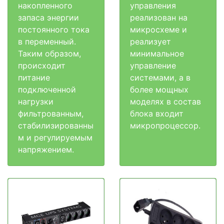
накопленного
управления
запаса энергии
реализован на
постоянного тока
микросхеме и
в переменный.
реализует
Таким образом,
минимальное
происходит
управление
питание
системами, а в
подключенной
более мощных
нагрузки
моделях в состав
фильтрованным,
блока входит
стабилизированны
микропроцессор.
м и регулируемым
напряжением.