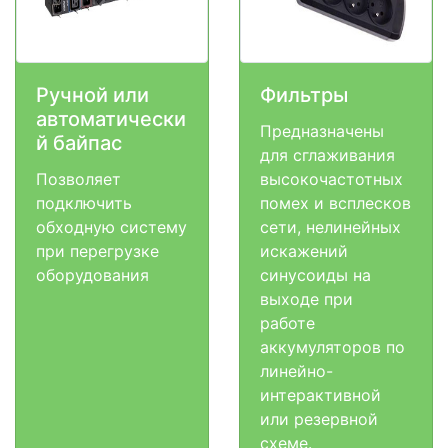
Ручной или
Фильтры
автоматически
Предназначены
й байпас
для сглаживания
Позволяет
высокочастотных
подключить
помех и всплесков
обходную систему
сети, нелинейных
при перегрузке
искажений
оборудования
синусоиды на
выходе при
работе
аккумуляторов по
линейно-
интерактивной
или резервной
схеме.