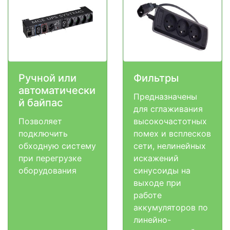
Ручной или
Фильтры
автоматически
Предназначены
й байпас
для сглаживания
Позволяет
высокочастотных
подключить
помех и всплесков
обходную систему
сети, нелинейных
при перегрузке
искажений
оборудования
синусоиды на
выходе при
работе
аккумуляторов по
линейно-