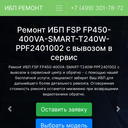
ИБП РЕМОНТ
+7 (499) 301-78-72
Ремонт ИБП FSP FP450-
400VA-SMART-T240W-
PPF2401002 с вывозом в
сервис
Ремонт ИБП FSP FP450-400VA-SMART-T240W-PPF2401002 с
вывозом в сервисный центр и обратно - с помощью нашей
бесплатной услуги, специалист заберет Ваш ИБП для
дальнейшего более детального ремонта. Оговоренная
стоимость ремонта останется неизменно при возвращении
видеотехники обратно.
Оставить заявку
Предыдущая
Сле
Выбрать модель