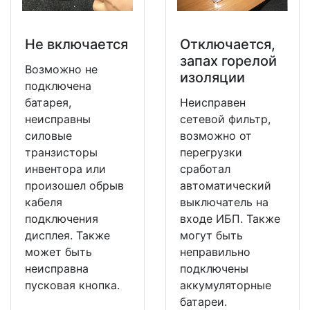
Не включается
Отключается,
запах горелой
Возможно не
изоляции
подключена
батарея,
Неисправен
неисправны
сетевой фильтр,
силовые
возможно от
транзисторы
перегрузки
инвентора или
сработал
произошел обрыв
автоматический
кабеля
выключатель на
подключения
входе ИБП. Также
дисплея. Также
могут быть
может быть
неправильно
неисправна
подключены
пусковая кнопка.
аккумуляторные
батареи.