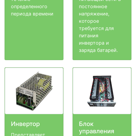
определенного
постоянное
периода времени
напряжение,
которое
требуется для
питания
инвертора и
заряда батарей.
Инвертор
Блок
управления
Представляет