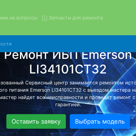
ем на вопросы
Запчасти для ремонта
ости
онт ИБП Emerson LI34101CT
вывозом в сервис
 Emerson LI34101CT32 с вывозом в сервисный центр и 
й бесплатной услуги, специалист заберет Ваш ИБП дл
ного ремонта. Оговоренная стоимость ремонта остане
при возвращении видеотехники обратно.
Оставить заявку
Выбрать модель