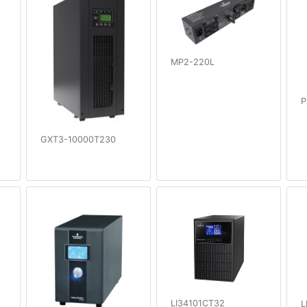
MP2-220L
P
GXT3-10000T230
LI34101CT32
L