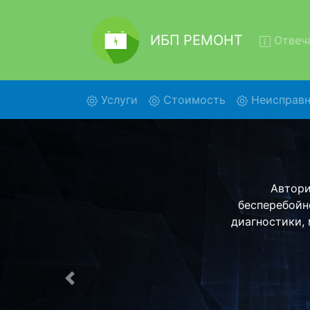
ИБП РЕМОНТ
Отвеча
(current)
Услуги
Стоимость
Неисправн
Рем
Ремонт ИБП
помощью наше
более деталь
Предыдущая