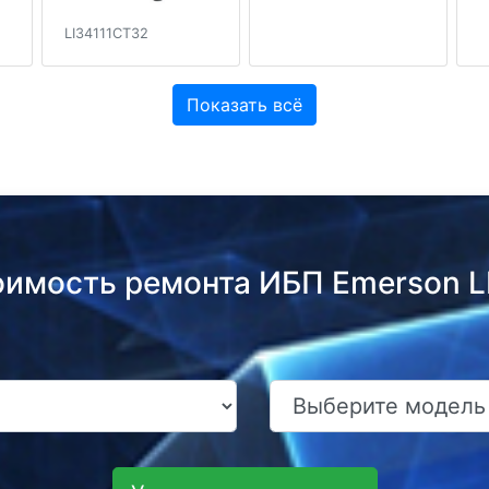
LI34111CT32
Показать всё
оимость ремонта ИБП Emerson 