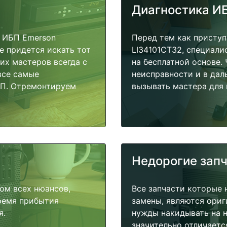
Диагностика И
 ИБП Emerson
Перед тем как приступ
е придется искать тот
LI34101CT32, специали
их мастеров всегда с
на бесплатной основе.
все самые
неисправности и в дал
БП. Отремонтируем
вызывать мастера для 
Недорогие зап
ом всех нюансов,
Все запчасти которые 
время прибытия
замены, являются ориг
я.
нужды накидывать на н
значительно отличаетс