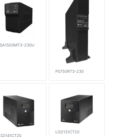
SA1500MT3-230U
PS750RT3-230
LI32131CT20
I32141CT20