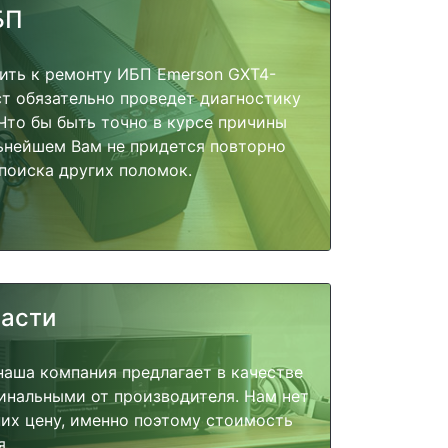
БП
ить к ремонту ИБП Emerson GXT4-
т обязательно проведет диагностику
 Что бы быть точно в курсе причины
ьнейшем Вам не придется повторно
поиска других поломок.
части
наша компания предлагает в качестве
инальными от производителя. Нам нет
их цену, именно поэтому стоимость
я.