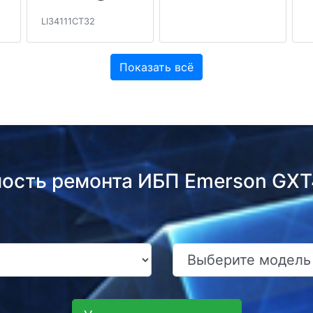
LI34111CT32
Показать всё
мость ремонта ИБП Emerson GX