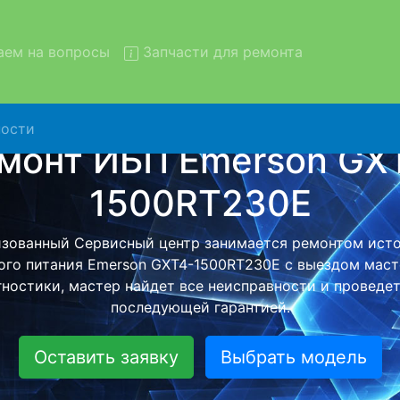
ем на вопросы
Запчасти для ремонта
ости
т ИБП Emerson GXT4-1500RT
вывозом в сервис
merson GXT4-1500RT230E с вывозом в сервисный центр 
й бесплатной услуги, специалист заберет Ваш ИБП дл
ного ремонта. Оговоренная стоимость ремонта остане
при возвращении видеотехники обратно.
Оставить заявку
Выбрать модель