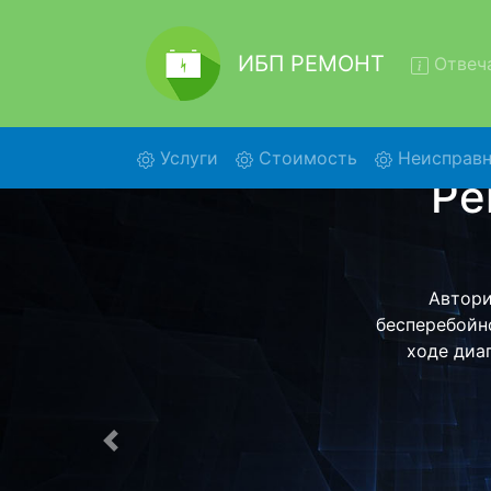
ИБП РЕМОНТ
Отвеча
(current)
Услуги
Стоимость
Неисправн
Ремон
Ремонт ИБП E
помощью наше
более деталь
Предыдущая