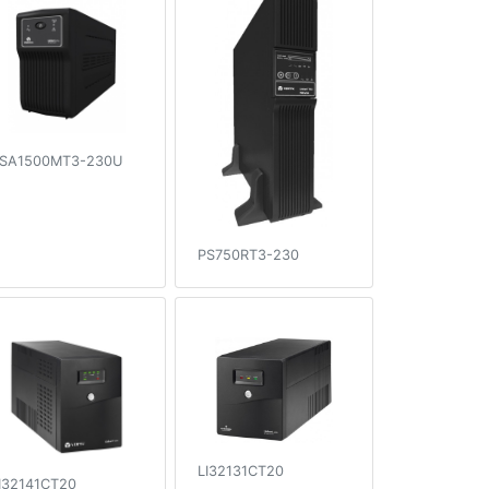
SA1500MT3-230U
PS750RT3-230
LI32131CT20
I32141CT20