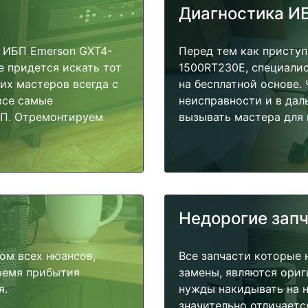
Диагностика И
 ИБП Emerson GXT4-
Перед тем как приступ
е придется искать тот
1500RT230E, специалис
их мастеров всегда с
на бесплатной основе.
все самые
неисправности и в дал
БП. Отремонтируем
вызывать мастера для 
Недорогие зап
ом всех нюансов,
Все запчасти которые 
время прибытия
замены, являются ориг
я.
нужды накидывать на н
значительно отличаетс