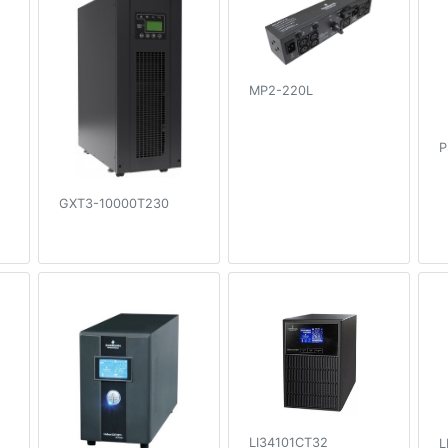
MP2-220L
P
GXT3-10000T230
LI34101CT32
L