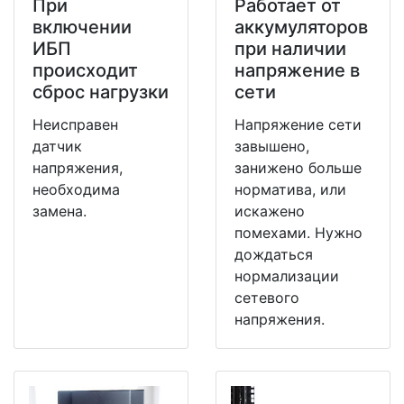
При
Работает от
включении
аккумуляторов
ИБП
при наличии
происходит
напряжение в
сброс нагрузки
сети
Неисправен
Напряжение сети
датчик
завышено,
напряжения,
занижено больше
необходима
норматива, или
замена.
искажено
помехами. Нужно
дождаться
нормализации
сетевого
напряжения.