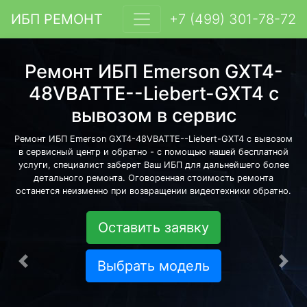
ИБП РЕМОНТ
+7 (499) 301-78-72
Ремонт ИБП Emerson GXT4-
48VBATTE--Liebert-GXT4 с
вывозом в сервис
Ремонт ИБП Emerson GXT4-48VBATTE--Liebert-GXT4 с вывозом
в сервисный центр и обратно - с помощью нашей бесплатной
услуги, специалист заберет Ваш ИБП для дальнейшего более
детального ремонта. Оговоренная стоимость ремонта
останется неизменно при возвращении видеотехники обратно.
Оставить заявку
Выбрать модель
Предыдущая
Сле