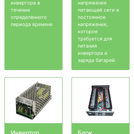
инвертора в
напряжения
течение
питающей сети в
определенного
постоянное
периода времени
напряжение,
которое
требуется для
питания
инвертора и
заряда батарей.
Инвертор
Блок