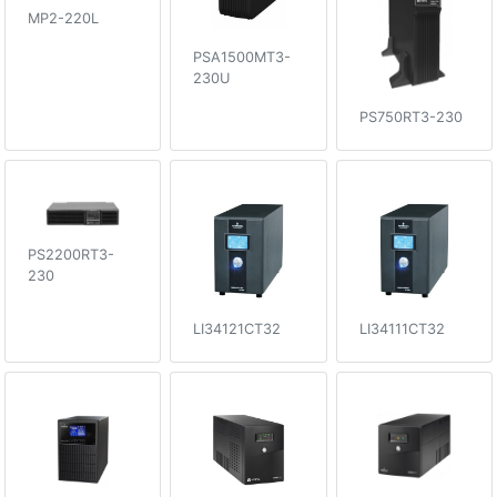
MP2-220L
PSA1500MT3-
230U
PS750RT3-230
PS2200RT3-
230
LI34121CT32
LI34111CT32