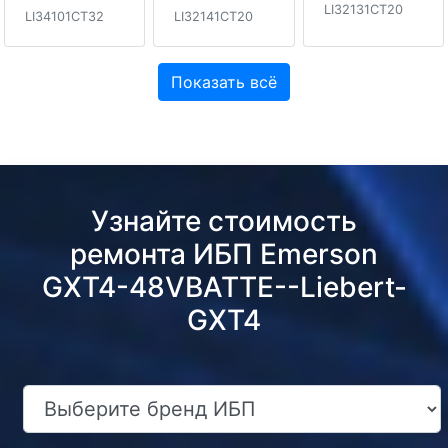
LI32131CT20
LI34101CT32
LI32141CT20
Показать всё
Узнайте стоимость
ремонта ИБП Emerson
GXT4-48VBATTE--Liebert-
GXT4