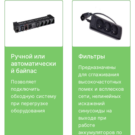
Ручной или
Фильтры
автоматически
Предназначены
й байпас
для сглаживания
Позволяет
высокочастотных
подключить
помех и всплесков
обходную систему
сети, нелинейных
при перегрузке
искажений
оборудования
синусоиды на
выходе при
работе
аккумуляторов по