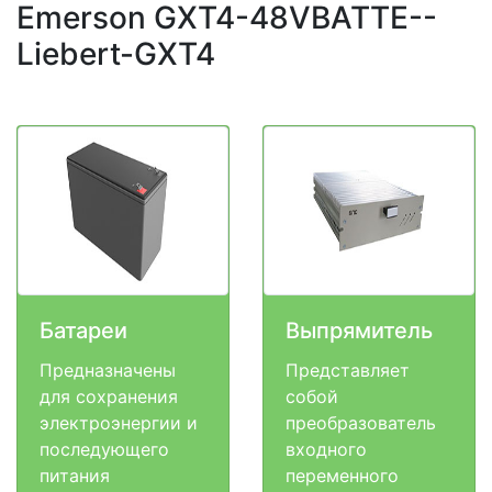
Emerson GXT4-48VBATTE--
Liebert-GXT4
Батареи
Выпрямитель
Предназначены
Представляет
для сохранения
собой
электроэнергии и
преобразователь
последующего
входного
питания
переменного