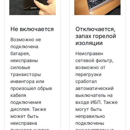
Не включается
Отключается,
запах горелой
Возможно не
изоляции
подключена
батарея,
Неисправен
неисправны
сетевой фильтр,
силовые
возможно от
транзисторы
перегрузки
инвентора или
сработал
произошел обрыв
автоматический
кабеля
выключатель на
подключения
входе ИБП. Также
дисплея. Также
могут быть
может быть
неправильно
неисправна
подключены
пусковая кнопка.
аккумуляторные