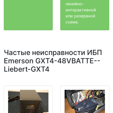
линейно-
интерактивной
или резервной
схеме.
Частые неисправности ИБП
Emerson GXT4-48VBATTE--
Liebert-GXT4