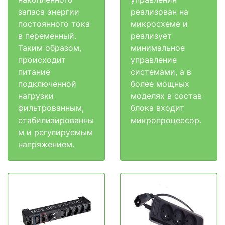
запаса энергии
реализован на
постоянного тока
микросхеме и
в переменный.
реализует
Таким образом,
минимальное
происходит
управление
питание
системами, а в
подключенной
более мощных
нагрузки
моделях в состав
фильтрованным,
блока входит
стабилизированны
микропроцессор.
м и регулируемым
напряжением.