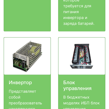
которое
требуется для
питания
инвертора и
заряда батарей.
Инвертор
Блок
управления
Представляет
собой
В бюджетных
преобразователь
моделях ИБП блок
накопленного
управления