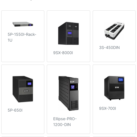
5P-1550I-Rack-
1U
3S-450DIN
9SX-8000I
9SX-700I
5P-650I
Ellipse-PRO-
1200-DIN