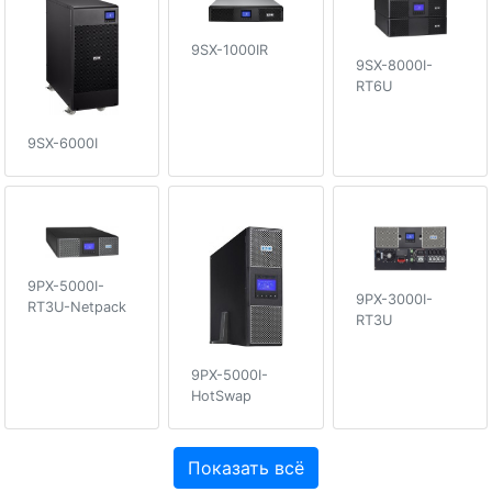
9SX-1000IR
9SX-8000I-
RT6U
9SX-6000I
9PX-5000I-
9PX-3000I-
RT3U-Netpack
RT3U
9PX-5000I-
HotSwap
Показать всё