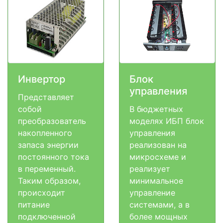
Инвертор
Блок
управления
Представляет
собой
В бюджетных
преобразователь
моделях ИБП блок
накопленного
управления
запаса энергии
реализован на
постоянного тока
микросхеме и
в переменный.
реализует
Таким образом,
минимальное
происходит
управление
питание
системами, а в
подключенной
более мощных