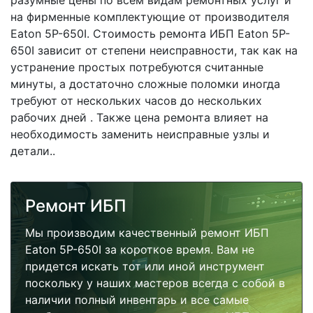
разумные цены по всем видам ремонтных услуг и
на фирменные комплектующие от производителя
Eaton 5P-650I. Стоимость ремонта ИБП Eaton 5P-
650I зависит от степени неисправности, так как на
устранение простых потребуются считанные
минуты, а достаточно сложные поломки иногда
требуют от нескольких часов до нескольких
рабочих дней . Также цена ремонта влияет на
необходимость заменить неисправные узлы и
детали..
Ремонт ИБП
Мы производим качественный ремонт ИБП
Eaton 5P-650I за короткое время. Вам не
придется искать тот или иной инструмент
поскольку у наших мастеров всегда с собой в
наличии полный инвентарь и все самые