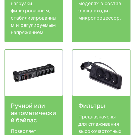
нагрузки
моделях в состав
фильтрованным,
блока входит
стабилизированны
микропроцессор.
м и регулируемым
напряжением.
Ручной или
Фильтры
автоматически
Предназначены
й байпас
для сглаживания
Позволяет
высокочастотных