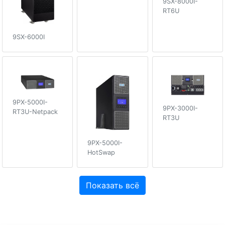
9SX-8000I-
RT6U
9SX-6000I
9PX-5000I-
9PX-3000I-
RT3U-Netpack
RT3U
9PX-5000I-
HotSwap
Показать всё