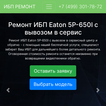
ИБП РЕМОНТ
+7 (499) 301-78-72
Ремонт ИБП Eaton 5P-650I с
вывозом в сервис
Ремонт ИБП Eaton 5P-650I с вывозом в сервисный центр и
обратно - с помощью нашей бесплатной услуги, специалист
заберет Ваш ИБП для дальнейшего более детального ремонта.
Оговоренная стоимость ремонта останется неизменно при
возвращении видеотехники обратно.
Оставить заявку
Выбрать модель
Предыдущая
Сле