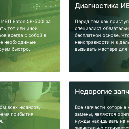
Диагностика И
ИБП Eaton 5E-500I за
Перед тем как приступ
ать тот или иной
специалист обязательн
ов всегда с собой в
бесплатной основе. Чт
ые необходимые
неисправности и в дал
руем быстро,
вызывать мастера для 
Недорогие зап
ом всех нюансов,
Все запчасти которые 
время прибытия
замены, являются ориг
я.
нужды накидывать на н
значительно отличаетс