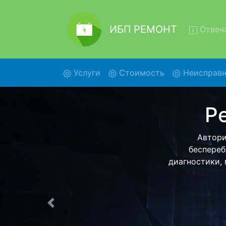
ИБП РЕМОНТ
Отвеча
(current)
Услуги
Стоимость
Неисправн
Ремон
Ремонт ИБП 
нашей беспл
детального 
Предыдущая