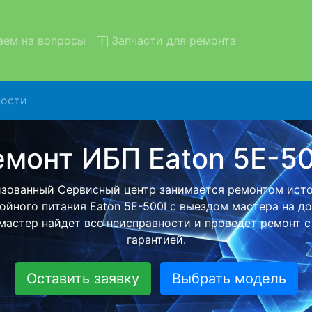
ем на вопросы
Запчасти для ремонта
ости
т ИБП Eaton 5E-500I с выв
сервис
Eaton 5E-500I с вывозом в сервисный центр и обратно
атной услуги, специалист заберет Ваш ИБП для дальн
ремонта. Оговоренная стоимость ремонта останется н
возвращении видеотехники обратно.
Оставить заявку
Выбрать модель