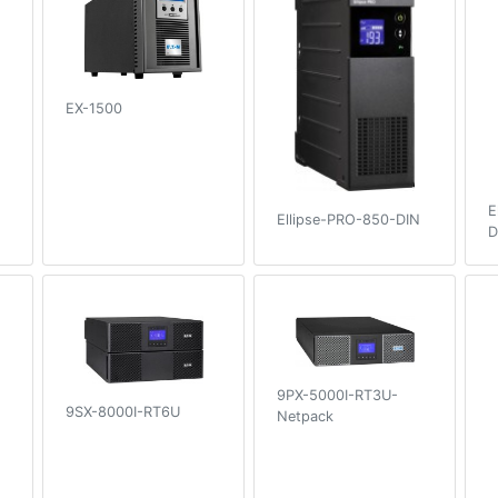
EX-1500
E
Ellipse-PRO-850-DIN
D
9PX-5000I-RT3U-
9SX-8000I-RT6U
Netpack