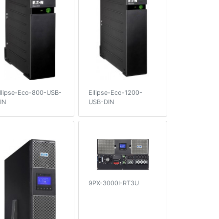
llipse-Eco-800-USB-
Ellipse-Eco-1200-
IN
USB-DIN
9PX-3000I-RT3U