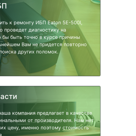
БП
ить к ремонту ИБП Eaton 5E-500I,
о проведет диагностику на
о бы быть точно в курсе причины
ьнейшем Вам не придется повторно
поиска других поломок.
части
наша компания предлагает в качестве
инальными от производителя. Нам нет
их цену, именно поэтому стоимость
я.