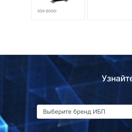
9SX-6000I
Узнайт