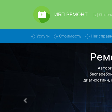
ИБП РЕМОНТ
Отвеча
(current)
Услуги
Стоимость
Неисправн
Ремонт
Ремонт И
помощью наше
более деталь
Предыдущая