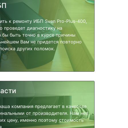
БП
ить к ремонту ИБП Sven Pro-Plus-400,
о проведет диагностику на
о бы быть точно в курсе причины
ьнейшем Вам не придется повторно
поиска других поломок.
части
наша компания предлагает в качестве
инальными от производителя. Нам нет
их цену, именно поэтому стоимость
я.