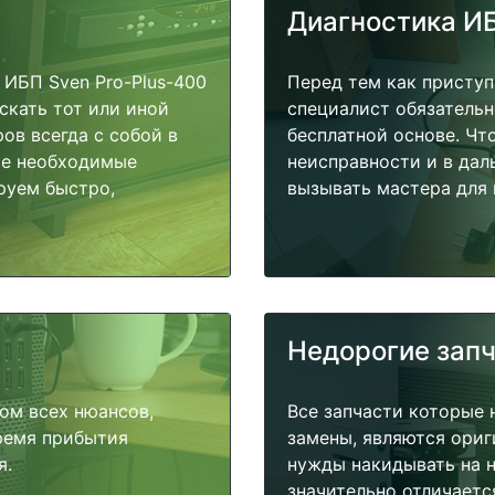
Диагностика И
ИБП Sven Pro-Plus-400
Перед тем как приступ
скать тот или иной
специалист обязательн
ов всегда с собой в
бесплатной основе. Чт
ые необходимые
неисправности и в дал
руем быстро,
вызывать мастера для 
Недорогие зап
ом всех нюансов,
Все запчасти которые 
время прибытия
замены, являются ориг
я.
нужды накидывать на н
значительно отличаетс