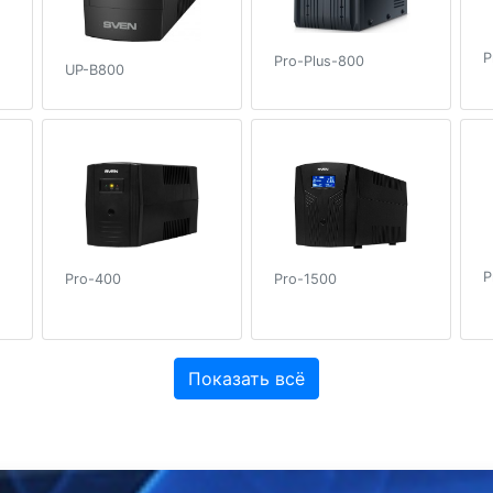
P
Pro-Plus-800
UP-B800
P
Pro-400
Pro-1500
Показать всё