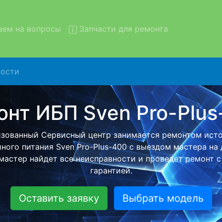
ем на вопросы
Запчасти для ремонта
ости
 ИБП Sven Pro-Plus-400 с 
в сервис
БП Sven Pro-Plus-400 с вывозом в сервисный центр и об
й бесплатной услуги, специалист заберет Ваш ИБП дл
ного ремонта. Оговоренная стоимость ремонта остане
при возвращении видеотехники обратно.
Оставить заявку
Выбрать модель