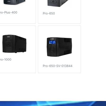
ro-Plus-400
Pro-650
ro-1000
Pro-650-SV-013844