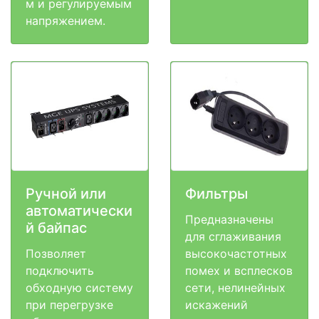
м и регулируемым
напряжением.
Ручной или
Фильтры
автоматически
Предназначены
й байпас
для сглаживания
Позволяет
высокочастотных
подключить
помех и всплесков
обходную систему
сети, нелинейных
при перегрузке
искажений