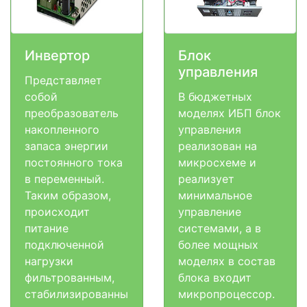
Инвертор
Блок
управления
Представляет
собой
В бюджетных
преобразователь
моделях ИБП блок
накопленного
управления
запаса энергии
реализован на
постоянного тока
микросхеме и
в переменный.
реализует
Таким образом,
минимальное
происходит
управление
питание
системами, а в
подключенной
более мощных
нагрузки
моделях в состав
фильтрованным,
блока входит
стабилизированны
микропроцессор.