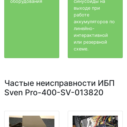
оборудования
синусоиды на
выходе при
работе
аккумуляторов по
линейно-
интерактивной
или резервной
схеме.
Частые неисправности ИБП
Sven Pro-400-SV-013820