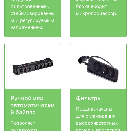
фильтрованным,
блока входит
стабилизированны
микропроцессор.
м и регулируемым
напряжением.
Ручной или
Фильтры
автоматически
Предназначены
й байпас
для сглаживания
Позволяет
высокочастотных
подключить
помех и всплесков