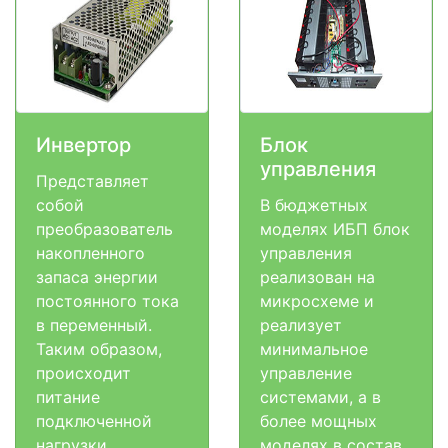
Инвертор
Блок
управления
Представляет
собой
В бюджетных
преобразователь
моделях ИБП блок
накопленного
управления
запаса энергии
реализован на
постоянного тока
микросхеме и
в переменный.
реализует
Таким образом,
минимальное
происходит
управление
питание
системами, а в
подключенной
более мощных
нагрузки
моделях в состав