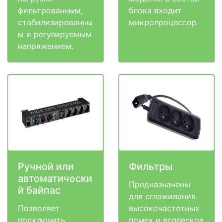
фильтрованным,
блока входит
стабилизированны
микропроцессор.
м и регулируемым
напряжением.
Ручной или
Фильтры
автоматически
Предназначены
й байпас
для сглаживания
Позволяет
высокочастотных
подключить
помех и всплесков