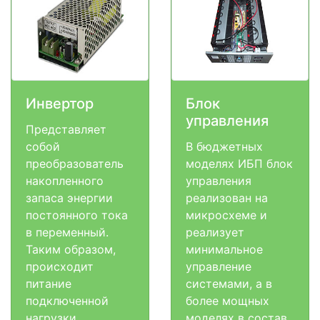
Инвертор
Блок
управления
Представляет
собой
В бюджетных
преобразователь
моделях ИБП блок
накопленного
управления
запаса энергии
реализован на
постоянного тока
микросхеме и
в переменный.
реализует
Таким образом,
минимальное
происходит
управление
питание
системами, а в
подключенной
более мощных
нагрузки
моделях в состав