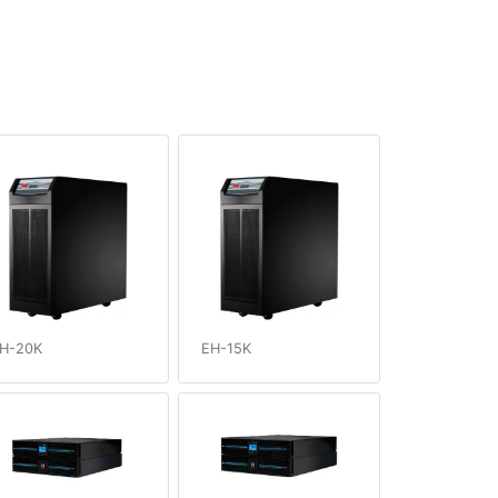
H-20K
EH-15K