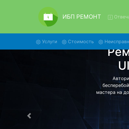
ИБП РЕМОНТ
Отвеча
(current)
Услуги
Стоимость
Неисправн
Ремонт
Se
Ремонт ИБП 
центр и обр
ИБП для даль
ост
Предыдущая