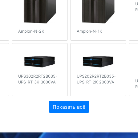
U
R
Amplon-N-2K
Amplon-N-1K
UPS302R2RT2B035-
UPS202R2RT2B035-
U
UPS-RT-3K-3000VA
UPS-RT-2K-2000VA
R
Показать всё