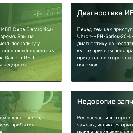
Диагностика И
БП Delta Electronics-
Перед тем как приступи
 время. Вам не
Ultron-HPH-Series-20-
мент поскольку у
диагностику на беспла
ичии полный инвентарь
курсе причины неиспра
ля Вашего ИБП.
придется повторно выз
и недорого.
поломок.
Недорогие зап
ом всех нюансов,
Все запчасти которые 
время прибытия
замены, являются ориг
я.
нужды накидывать на н