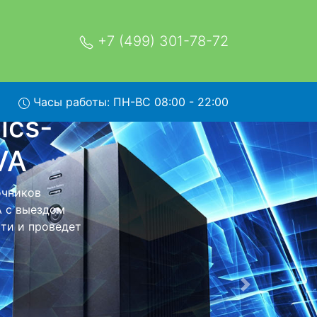
+7 (499) 301-78-72
Часы работы: ПН-ВС 08:00 - 22:00
on-HPH-
вис
 в сервисный
 заберет Ваш
мость ремонта
тно.
Следующая