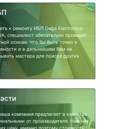
БП
ть к ремонту ИБП Delta Electronics-
kVA, специалист обязательно проведет
тной основе. Что бы быть точно в
вности и в дальнейшем Вам не
ывать мастера для поиска других
части
наша компания предлагает в качестве
инальными от производителя. Нам нет
их цену, именно поэтому стоимость