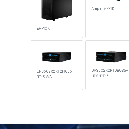
Amplon-R-1K
EH-10K
UPS502R2RT0B035-
UPS502R2RT2N035-
UPS-RT-5
RT-5kVA