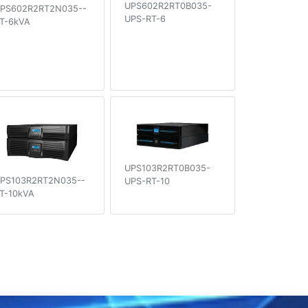
UPS602R2RT0B035-
PS602R2RT2N035--
UPS-RT-6
T-6kVA
UPS103R2RT0B035-
PS103R2RT2N035--
UPS-RT-10
T-10kVA