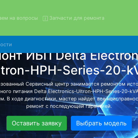
ем на вопросы
Запчасти для ремонта
ости
 ИБП Delta Electronics-Ultr
ries-20-kVA с вывозом в сер
Delta Electronics-Ultron-HPH-Series-20-kVA с вывозом
атно - с помощью нашей бесплатной услуги, специалист
нейшего более детального ремонта. Оговоренная стои
анется неизменно при возвращении видеотехники обра
Оставить заявку
Выбрать модель