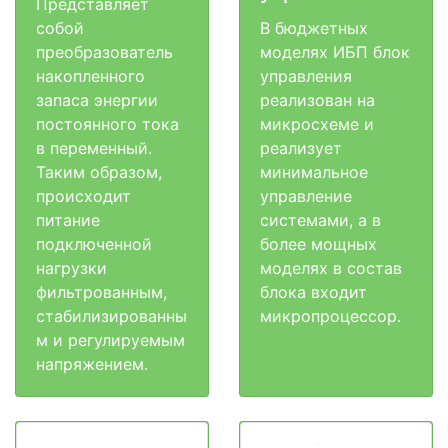
Представляет
собой
В бюджетных
преобразователь
моделях ИБП блок
накопленного
управления
запаса энергии
реализован на
постоянного тока
микросхеме и
в переменный.
реализует
Таким образом,
минимальное
происходит
управление
питание
системами, а в
подключенной
более мощных
нагрузки
моделях в состав
фильтрованным,
блока входит
стабилизированны
микропроцессор.
м и регулируемым
напряжением.