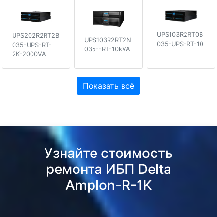
UPS103R2RT0B
UPS202R2RT2B
UPS103R2RT2N
035-UPS-RT-10
035-UPS-RT-
035--RT-10kVA
2K-2000VA
Показать всё
Узнайте стоимость
ремонта ИБП Delta
Amplon-R-1K