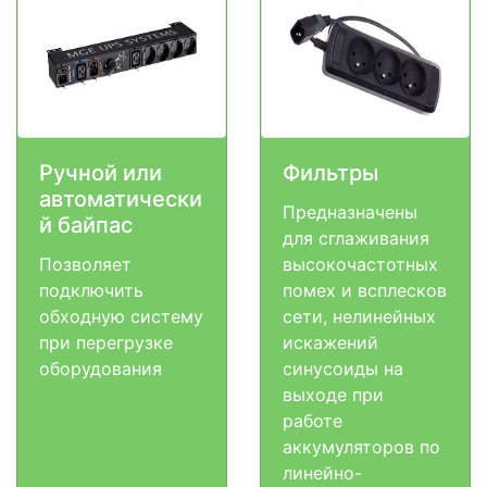
Ручной или
Фильтры
автоматически
Предназначены
й байпас
для сглаживания
Позволяет
высокочастотных
подключить
помех и всплесков
обходную систему
сети, нелинейных
при перегрузке
искажений
оборудования
синусоиды на
выходе при
работе
аккумуляторов по
линейно-