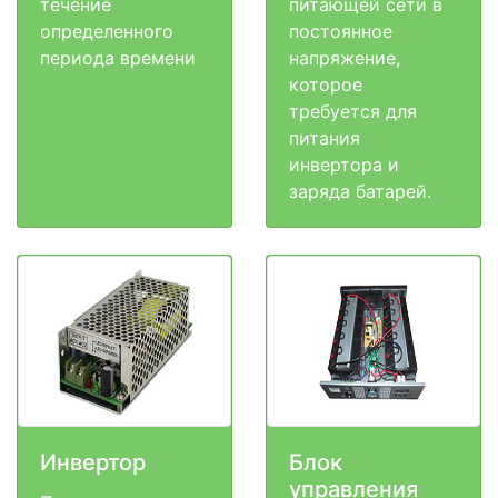
течение
питающей сети в
определенного
постоянное
периода времени
напряжение,
которое
требуется для
питания
инвертора и
заряда батарей.
Инвертор
Блок
управления