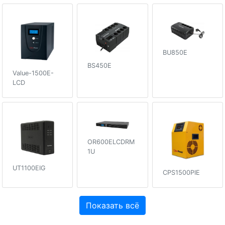
BU850E
BS450E
Value-1500E-
LCD
OR600ELCDRM
1U
UT1100EIG
CPS1500PIE
Показать всё