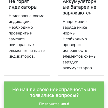
Не горят
Аккумуляторн
индикаторы
ые батареи не
заряжаются
Неисправна схема
индикации.
Напряжение
Необходимо
заряда ниже
проверить и
нормы.
заменить
Необходимо
неисправные
проверти
элементы на плате
исправность
индикаторов.
элементов схемы
зарядки
аккумуляторов.
Не нашли свою неисправность или
появились вопросы?
Позвоните нам!