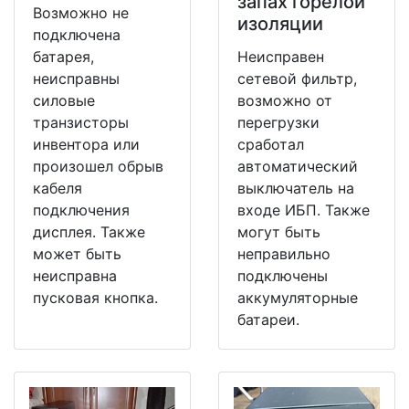
запах горелой
Возможно не
изоляции
подключена
батарея,
Неисправен
неисправны
сетевой фильтр,
силовые
возможно от
транзисторы
перегрузки
инвентора или
сработал
произошел обрыв
автоматический
кабеля
выключатель на
подключения
входе ИБП. Также
дисплея. Также
могут быть
может быть
неправильно
неисправна
подключены
пусковая кнопка.
аккумуляторные
батареи.