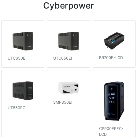
Cyberpower
BR700E-LCD
UTC650E
UTC650EI
SMP350EI
UT650EG
CP900EPFC-
LCD