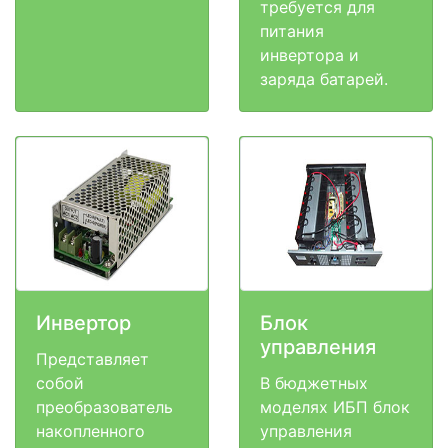
требуется для
питания
инвертора и
заряда батарей.
Инвертор
Блок
управления
Представляет
собой
В бюджетных
преобразователь
моделях ИБП блок
накопленного
управления