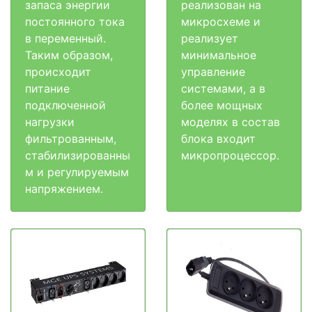
запаса энергии
реализован на
постоянного тока
микросхеме и
в переменный.
реализует
Таким образом,
минимальное
происходит
управление
питание
системами, а в
подключенной
более мощных
нагрузки
моделях в состав
фильтрованным,
блока входит
стабилизированны
микропроцессор.
м и регулируемым
напряжением.