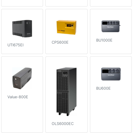
BU1000E
CPS600E
UTI675EI
BU600E
Value-800E
OLS6000EC