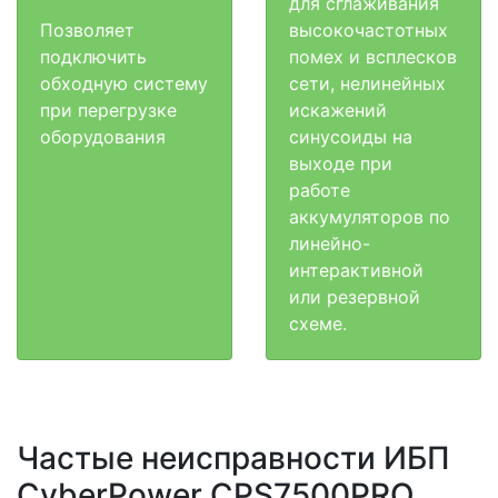
для сглаживания
Позволяет
высокочастотных
подключить
помех и всплесков
обходную систему
сети, нелинейных
при перегрузке
искажений
оборудования
синусоиды на
выходе при
работе
аккумуляторов по
линейно-
интерактивной
или резервной
схеме.
Частые неисправности ИБП
CyberPower CPS7500PRO