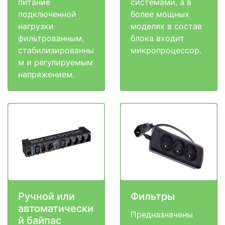
питание
системами, а в
подключенной
более мощных
нагрузки
моделях в состав
фильтрованным,
блока входит
стабилизированны
микропроцессор.
м и регулируемым
напряжением.
Ручной или
Фильтры
автоматически
Предназначены
й байпас