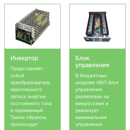
Инвертор
Блок
управления
Представляет
собой
В бюджетных
преобразователь
моделях ИБП блок
накопленного
управления
запаса энергии
реализован на
постоянного тока
микросхеме и
в переменный.
реализует
Таким образом,
минимальное
происходит
управление