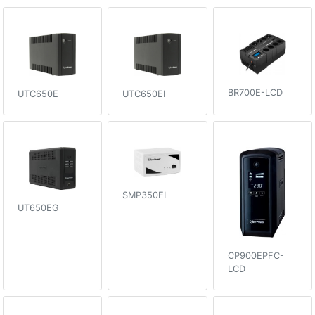
BR700E-LCD
UTC650E
UTC650EI
SMP350EI
UT650EG
CP900EPFC-
LCD