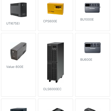
BU1000E
CPS600E
UTI675EI
BU600E
Value-800E
OLS6000EC