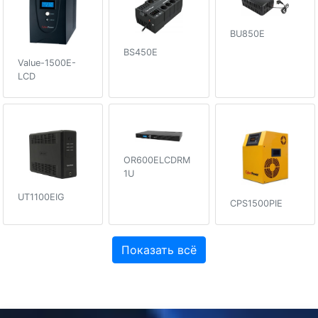
BU850E
BS450E
Value-1500E-
LCD
OR600ELCDRM
1U
UT1100EIG
CPS1500PIE
Показать всё