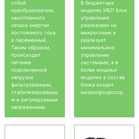
собой
В бюджетных
преобразователь
моделях ИБП блок
накопленного
управления
запаса энергии
реализован на
постоянного тока
микросхеме и
в переменный.
реализует
Таким образом,
минимальное
происходит
управление
питание
системами, а в
подключенной
более мощных
нагрузки
моделях в состав
фильтрованным,
блока входит
стабилизированны
микропроцессор.
м и регулируемым
напряжением.