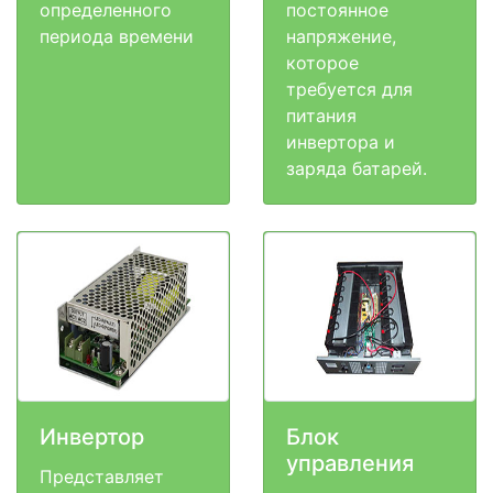
определенного
постоянное
периода времени
напряжение,
которое
требуется для
питания
инвертора и
заряда батарей.
Инвертор
Блок
управления
Представляет