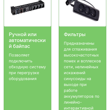
Ручной или
Фильтры
автоматически
Предназначены
й байпас
для сглаживания
Позволяет
высокочастотных
подключить
помех и всплесков
обходную систему
сети, нелинейных
при перегрузке
искажений
оборудования
синусоиды на
выходе при
работе
аккумуляторов по
линейно-
интерактивной