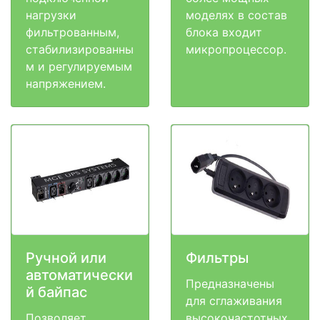
нагрузки
моделях в состав
фильтрованным,
блока входит
стабилизированны
микропроцессор.
м и регулируемым
напряжением.
Ручной или
Фильтры
автоматически
Предназначены
й байпас
для сглаживания
Позволяет
высокочастотных