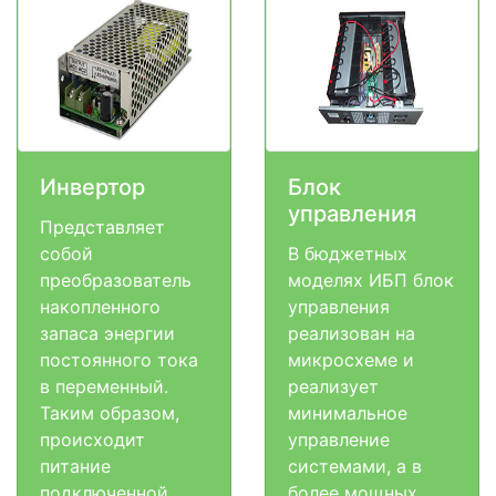
Инвертор
Блок
управления
Представляет
собой
В бюджетных
преобразователь
моделях ИБП блок
накопленного
управления
запаса энергии
реализован на
постоянного тока
микросхеме и
в переменный.
реализует
Таким образом,
минимальное
происходит
управление
питание
системами, а в
подключенной
более мощных