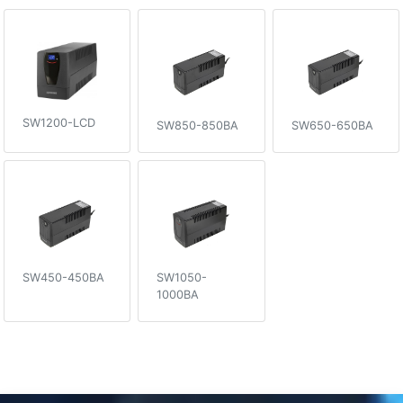
SW1200-LCD
SW850-850ВA
SW650-650ВA
SW450-450ВA
SW1050-
1000ВA