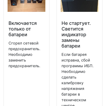
Включается
Не стартует.
только от
Светится
батареи
индикатор
замены
Сгорел сетевой
батареи
предохранитель.
Необходимо
Если батарея
заменить
исправна, сбой
предохранитель.
программы ИБП.
Необходимо
сделать
калибровку
напряжения
батареи в
техническом
центре.