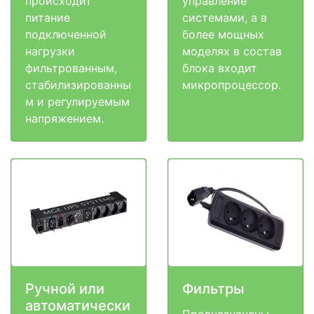
происходит
управление
питание
системами, а в
подключенной
более мощных
нагрузки
моделях в состав
фильтрованным,
блока входит
стабилизированны
микропроцессор.
м и регулируемым
напряжением.
Ручной или
Фильтры
автоматически
Предназначены