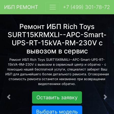
ИБП РЕМОНТ
+7 (499) 301-78-72
Ремонт ИБП Rich Toys
SURT15KRMXLI--APC-Smart-
UPS-RT-15kVA-RM-230V с
вывозом в сервис
Ремонт ИБП Rich Toys SURT15KRMXLI--APC-Smart-UPS-RT-
15kVA-RM-230V с вывозом в сервисный центр и обратно - с
помощью нашей бесплатной услуги, специалист заберет Ваш
ИБП для дальнейшего более детального ремонта. Оговоренная
стоимость ремонта останется неизменно при возвращении
видеотехники обратно.
Оставить заявку
Предыдущая
Сле
Выбрать модель