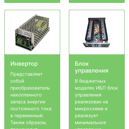
Инвертор
Блок
управления
Представляет
собой
В бюджетных
преобразователь
моделях ИБП блок
накопленного
управления
запаса энергии
реализован на
постоянного тока
микросхеме и
в переменный.
реализует
Таким образом,
минимальное