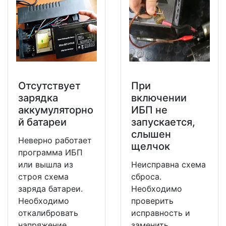
Отсутствует
При
зарядка
включении
аккумуляторно
ИБП не
й батареи
запускается,
слышен
Неверно работает
щелчок
программа ИБП
или вышла из
Неисправна схема
строя схема
сброса.
заряда батареи.
Необходимо
Необходимо
проверить
откалибровать
исправность и
напряжение
заменить