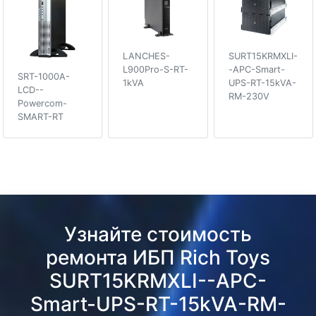
LANCHES-
SURT15KRMXLI-
L900Pro-S-RT-
-APC-Smart-
SRT-1000A-
1kVA
UPS-RT-15kVA-
LCD--
RM-230V
Powercom-
SMART-RT
Узнайте стоимость
ремонта ИБП Rich Toys
SURT15KRMXLI--APC-
Smart-UPS-RT-15kVA-RM-